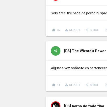
Solo free fire nada de porno ni sp
thumb_up
report_problem
share
lau
37
REPORT
SHARE
[ES]
The Wizard's Power
Alguana vez soñaste en pertenecer 
thumb_up
report_problem
share
lau
11
REPORT
SHARE
[ES]
porno de todo tipo