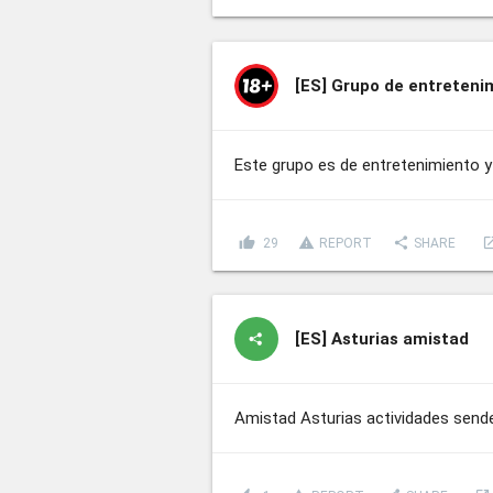
[ES]
Grupo de entreteni
Este grupo es de entretenimiento 
thumb_up
report_problem
share
lau
29
REPORT
SHARE
[ES]
Asturias amistad
Amistad Asturias actividades send