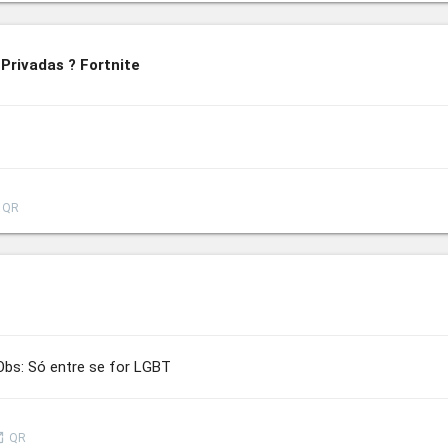
s Privadas ? Fortnite
QR
 Obs: Só entre se for LGBT
nch
QR