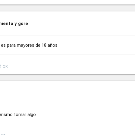
miento y gore
y es para mayores de 18 años
nch
QR
erismo tomar algo