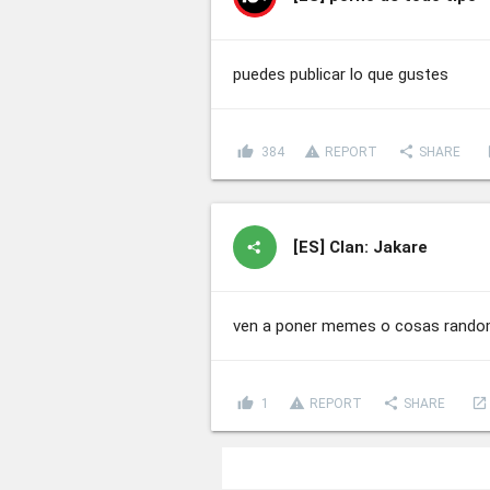
puedes publicar lo que gustes
thumb_up
report_problem
share
l
384
REPORT
SHARE
[ES]
Clan: Jakare
ven a poner memes o cosas randoms 
thumb_up
report_problem
share
launch
1
REPORT
SHARE