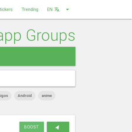
arrow_drop_down
tickers
Trending
EN
translate
app Groups
close
igos
Android
anime
navigation
BOOST