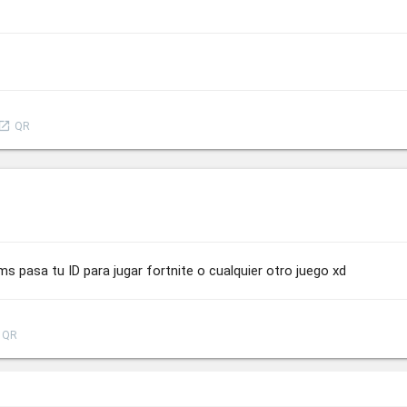
aunch
QR
pasa tu ID para jugar fortnite o cualquier otro juego xd
QR