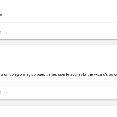
am
nch
QR
a un colegio magico pues tienes suerte aqui esta the wizard's pow
nch
QR