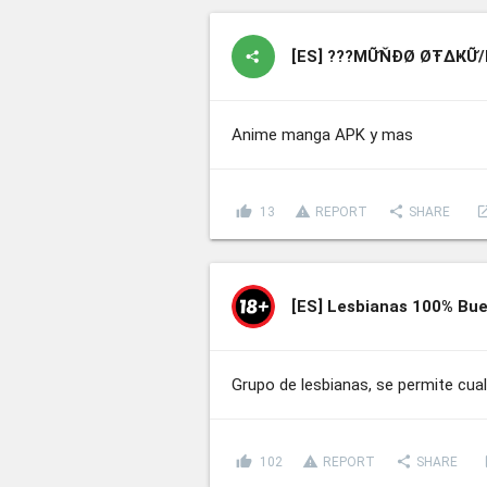
[ES]
???ΜỮŇĐØ ØŦΔҜỮ/
Anime manga APK y mas
thumb_up
report_problem
share
lau
13
REPORT
SHARE
[ES]
Lesbianas 100% Bu
Grupo de lesbianas, se permite cua
thumb_up
report_problem
share
l
102
REPORT
SHARE