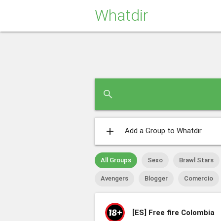
Whatdir
search
add
Add a Group to Whatdir
All Groups
Sexo
Brawl Stars
Avengers
Blogger
Comercio
[ES]
Free fire Colombia