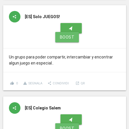
[ES]
Solo JUEGOS!
navigation
BOOST
Un grupo para poder compartir, intercambiar y encontrar
algun juego en especial..
thumb_up
report_problem
share
launch
0
SEGNALA
CONDIVIDI
QR
[ES]
Colegio Salem
navigation
BOOST