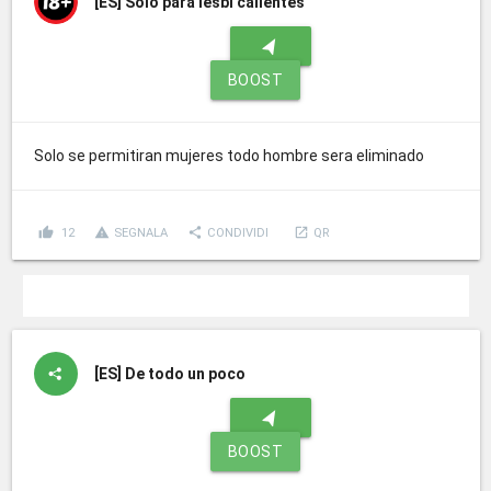
[ES]
Solo para lesbi calientes
navigation
BOOST
Solo se permitiran mujeres todo hombre sera eliminado
thumb_up
report_problem
share
launch
12
SEGNALA
CONDIVIDI
QR
[ES]
De todo un poco
navigation
BOOST