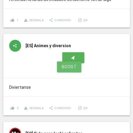
thumb_up
report_problem
share
launch
1
SEGNALA
CONDIVIDI
QR
[ES]
Animes y diversion
navigation
BOOST
Diviertanse
thumb_up
report_problem
share
launch
3
SEGNALA
CONDIVIDI
QR