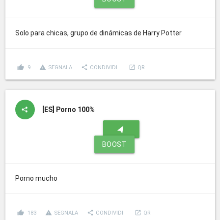
Solo para chicas, grupo de dinámicas de Harry Potter
thumb_up
report_problem
share
launch
9
SEGNALA
CONDIVIDI
QR
[ES]
Porno 100%
navigation
BOOST
Porno mucho
thumb_up
report_problem
share
launch
183
SEGNALA
CONDIVIDI
QR