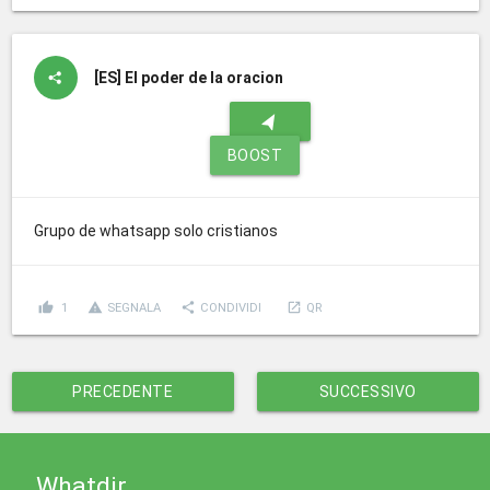
[ES]
El poder de la oracion
navigation
BOOST
Grupo de whatsapp solo cristianos
thumb_up
report_problem
share
launch
1
SEGNALA
CONDIVIDI
QR
PRECEDENTE
SUCCESSIVO
Whatdir