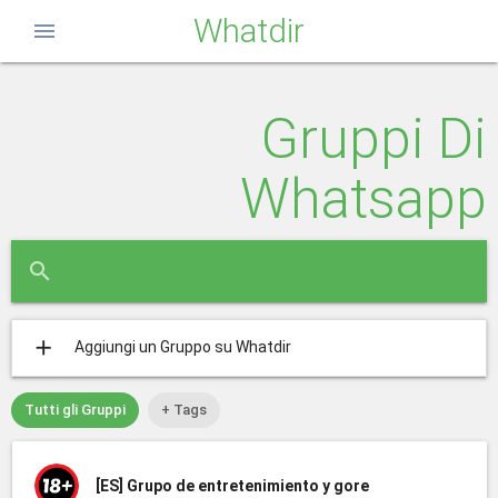
Whatdir
menu
Gruppi Di
Whatsapp
close
search
add
Aggiungi un Gruppo su Whatdir
Tutti gli Gruppi
+ Tags
[ES]
Grupo de entretenimiento y gore