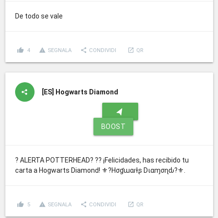
De todo se vale
thumb_up
report_problem
share
launch
4
SEGNALA
CONDIVIDI
QR
[ES]
Hogwarts Diamond
navigation
BOOST
? ALERTA POTTERHEAD? ?? ¡Felicidades, has recibido tu
carta a Hogwarts Diamond! ⚜?Hσɠɯαɾƚʂ Dιαɱσɳԃ?⚜.
thumb_up
report_problem
share
launch
5
SEGNALA
CONDIVIDI
QR