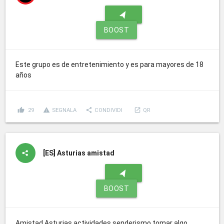
navigation
BOOST
Este grupo es de entretenimiento y es para mayores de 18
años
thumb_up
report_problem
share
launch
29
SEGNALA
CONDIVIDI
QR
[ES]
Asturias amistad
navigation
BOOST
Amistad Asturias actividades senderismo tomar algo