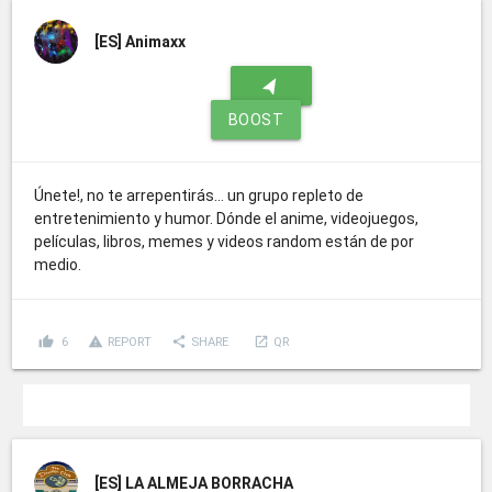
[ES]
Animaxx
navigation
BOOST
Únete!, no te arrepentirás... un grupo repleto de
entretenimiento y humor. Dónde el anime, videojuegos,
películas, libros, memes y videos random están de por
medio.
thumb_up
report_problem
share
launch
6
REPORT
SHARE
QR
[ES]
LA ALMEJA BORRACHA