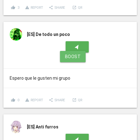
thumb_up
report_problem
share
launch
3
REPORT
SHARE
QR
[ES]
De todo un poco
navigation
BOOST
Espero que le gusten mi grupo
thumb_up
report_problem
share
launch
0
REPORT
SHARE
QR
[ES]
Anti furros
navigation