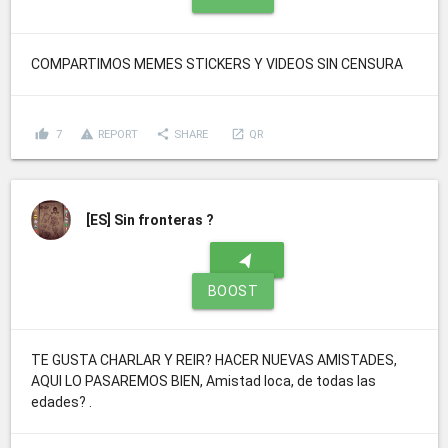
COMPARTIMOS MEMES STICKERS Y VIDEOS SIN CENSURA
thumb_up
report_problem
share
launch
7
REPORT
SHARE
QR
[ES]
Sin fronteras ?
navigation
BOOST
TE GUSTA CHARLAR Y REIR? HACER NUEVAS AMISTADES,
AQUI LO PASAREMOS BIEN, Amistad loca, de todas las
edades? .