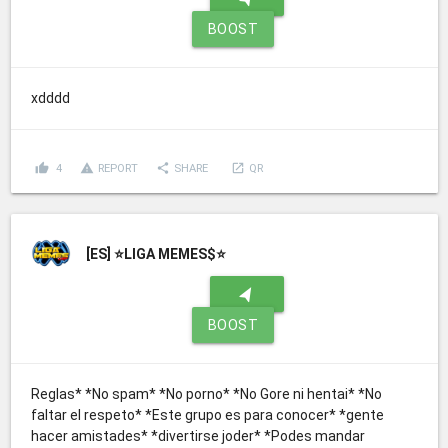
BOOST
xdddd
thumb_up
report_problem
share
launch
4
REPORT
SHARE
QR
[ES]
⭐LIGA MEMES$⭐
navigation
BOOST
Reglas* *No spam* *No porno* *No Gore ni hentai* *No
faltar el respeto* *Este grupo es para conocer* *gente
hacer amistades* *divertirse joder* *Podes mandar