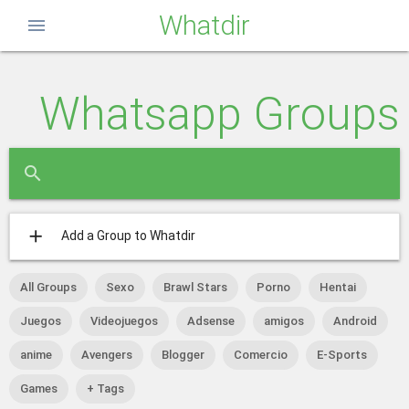
Whatdir
menu
Whatsapp Groups
close
search
add
Add a Group to Whatdir
All Groups
Sexo
Brawl Stars
Porno
Hentai
Juegos
Videojuegos
Adsense
amigos
Android
anime
Avengers
Blogger
Comercio
E-Sports
Games
+ Tags