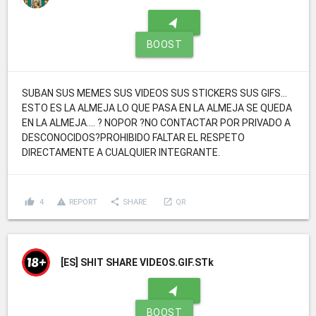
navigation
BOOST
SUBAN SUS MEMES SUS VIDEOS SUS STICKERS SUS GIFS...
ESTO ES LA ALMEJA LO QUE PASA EN LA ALMEJA SE QUEDA
EN LA ALMEJA.... ? NOPOR ?NO CONTACTAR POR PRIVADO A
DESCONOCIDOS?PROHIBIDO FALTAR EL RESPETO
DIRECTAMENTE A CUALQUIER INTEGRANTE.
thumb_up
report_problem
share
launch
4
REPORT
SHARE
QR
[ES]
SHIT SHARE VIDEOS.GIF.STk
navigation
BOOST