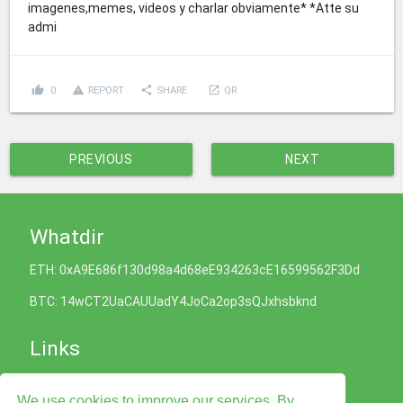
imagenes,memes, videos y charlar obviamente* *Atte su
admi
thumb_up
report_problem
share
launch
0
REPORT
SHARE
QR
PREVIOUS
NEXT
Whatdir
ETH: 0xA9E686f130d98a4d68eE934263cE16599562F3Dd
BTC: 14wCT2UaCAUUadY4JoCa2op3sQJxhsbknd
Links
Cookies Policy
We use cookies to improve our services. By
Privacy Policy