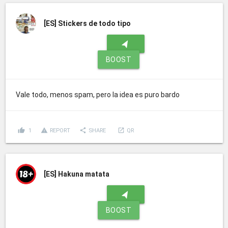
[ES]
Stickers de todo tipo
navigation
BOOST
Vale todo, menos spam, pero la idea es puro bardo
thumb_up
report_problem
share
launch
1
REPORT
SHARE
QR
[ES]
Hakuna matata
navigation
BOOST