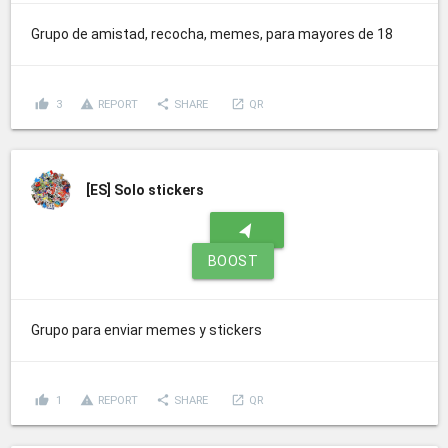
Grupo de amistad, recocha, memes, para mayores de 18
thumb_up
report_problem
share
launch
3
REPORT
SHARE
QR
[ES]
Solo stickers
navigation
BOOST
Grupo para enviar memes y stickers
thumb_up
report_problem
share
launch
1
REPORT
SHARE
QR