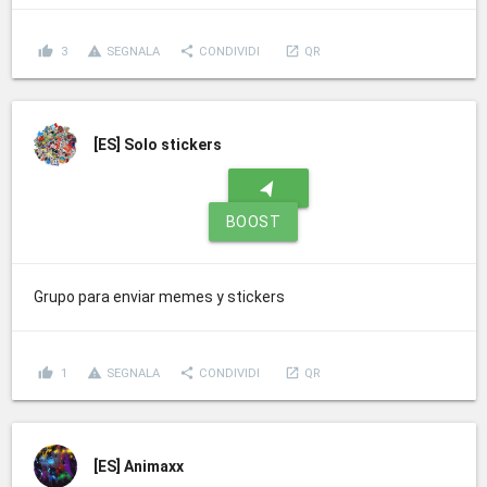
thumb_up
report_problem
share
launch
3
SEGNALA
CONDIVIDI
QR
[ES]
Solo stickers
navigation
BOOST
Grupo para enviar memes y stickers
thumb_up
report_problem
share
launch
1
SEGNALA
CONDIVIDI
QR
[ES]
Animaxx