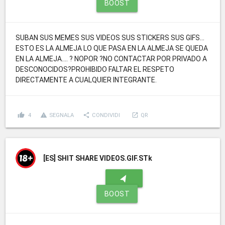
BOOST
SUBAN SUS MEMES SUS VIDEOS SUS STICKERS SUS GIFS...
ESTO ES LA ALMEJA LO QUE PASA EN LA ALMEJA SE QUEDA
EN LA ALMEJA.... ? NOPOR ?NO CONTACTAR POR PRIVADO A
DESCONOCIDOS?PROHIBIDO FALTAR EL RESPETO
DIRECTAMENTE A CUALQUIER INTEGRANTE.
thumb_up
report_problem
share
launch
4
SEGNALA
CONDIVIDI
QR
[ES]
SHIT SHARE VIDEOS.GIF.STk
navigation
BOOST