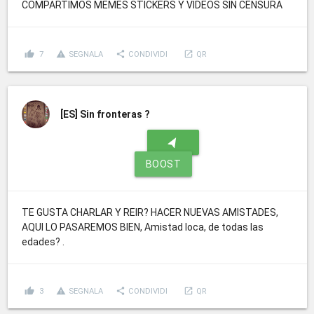
COMPARTIMOS MEMES STICKERS Y VIDEOS SIN CENSURA
thumb_up
report_problem
share
launch
7
SEGNALA
CONDIVIDI
QR
[ES]
Sin fronteras ?
navigation
BOOST
TE GUSTA CHARLAR Y REIR? HACER NUEVAS AMISTADES,
AQUI LO PASAREMOS BIEN, Amistad loca, de todas las
edades? .
thumb_up
report_problem
share
launch
3
SEGNALA
CONDIVIDI
QR