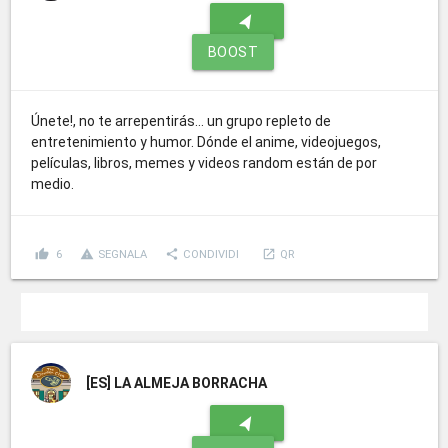
navigation
BOOST
Únete!, no te arrepentirás... un grupo repleto de
entretenimiento y humor. Dónde el anime, videojuegos,
películas, libros, memes y videos random están de por
medio.
thumb_up
report_problem
share
launch
6
SEGNALA
CONDIVIDI
QR
[ES]
LA ALMEJA BORRACHA
navigation