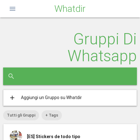
Whatdir
menu
Gruppi Di
Whatsapp
close
search
add
Aggiungi un Gruppo su Whatdir
Tutti gli Gruppi
+ Tags
[ES]
Stickers de todo tipo