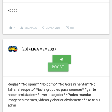
xdddd
thumb_up
report_problem
share
launch
4
SEGNALA
CONDIVIDI
QR
[ES]
⭐LIGA MEMES$⭐
navigation
BOOST
Reglas* *No spam* *No porno* *No Gore ni hentai* *No
faltar el respeto* *Este grupo es para conocer* *gente
hacer amistades* *divertirse joder* *Podes mandar
imagenes,memes, videos y charlar obviamente* *Atte su
admi