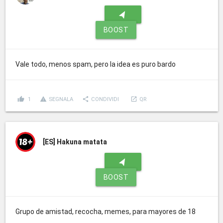
navigation
BOOST
Vale todo, menos spam, pero la idea es puro bardo
thumb_up
report_problem
share
launch
1
SEGNALA
CONDIVIDI
QR
[ES]
Hakuna matata
navigation
BOOST
Grupo de amistad, recocha, memes, para mayores de 18