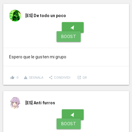
[ES]
De todo un poco
navigation
BOOST
Espero que le gusten mi grupo
thumb_up
report_problem
share
launch
0
SEGNALA
CONDIVIDI
QR
[ES]
Anti furros
navigation
BOOST