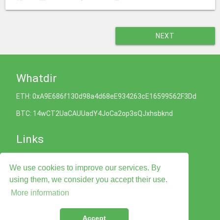
NEXT
Whatdir
ETH: 0xA9E686f130d98a4d68eE934263cE16599562F3Dd
BTC: 14wCT2UaCAUUadY4JoCa2op3sQJxhsbknd
Links
Cookies Policy
We use cookies to improve our services. By
Privacy Policy
Terms of Service
using them, we consider you accept their use.
Legal Advise
More information
Contact Us
Accept