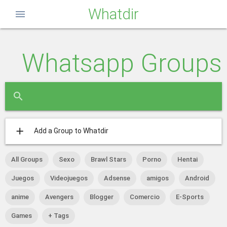
Whatdir
menu
Whatsapp Groups
close
search
add
Add a Group to Whatdir
All Groups
Sexo
Brawl Stars
Porno
Hentai
Juegos
Videojuegos
Adsense
amigos
Android
anime
Avengers
Blogger
Comercio
E-Sports
Games
+ Tags