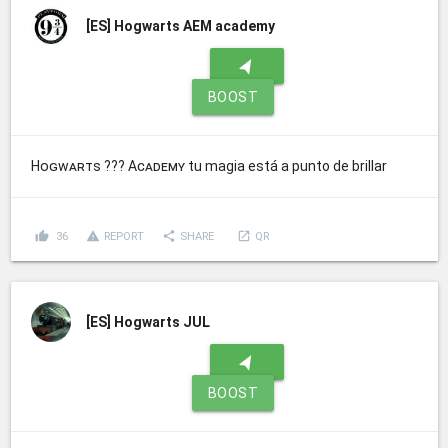
[ES]
Hogwarts AEM academy
navigation
BOOST
Hᴏɢᴡᴀʀᴛs ??? Aᴄᴀᴅᴇᴍʏ tu magia está a punto de brillar
thumb_up
report_problem
share
launch
36
REPORT
SHARE
QR
[ES]
Hogwarts JUL
navigation
BOOST