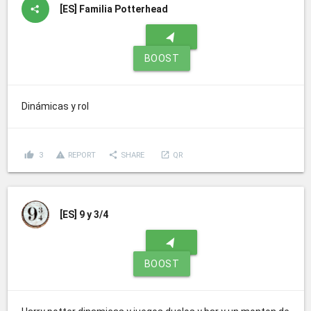
[ES]
Familia Potterhead
navigation
BOOST
Dinámicas y rol
thumb_up
report_problem
share
launch
3
REPORT
SHARE
QR
[ES]
9 y 3/4
navigation
BOOST