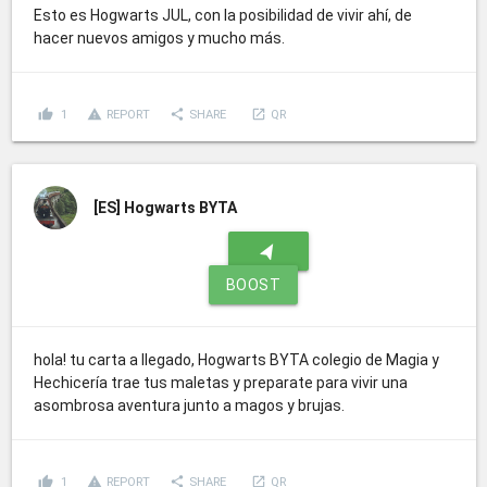
Esto es Hogwarts JUL, con la posibilidad de vivir ahí, de
hacer nuevos amigos y mucho más.
thumb_up
report_problem
share
launch
1
REPORT
SHARE
QR
[ES]
Hogwarts BYTA
navigation
BOOST
hola! tu carta a llegado, Hogwarts BYTA colegio de Magia y
Hechicería trae tus maletas y preparate para vivir una
asombrosa aventura junto a magos y brujas.
thumb_up
report_problem
share
launch
1
REPORT
SHARE
QR