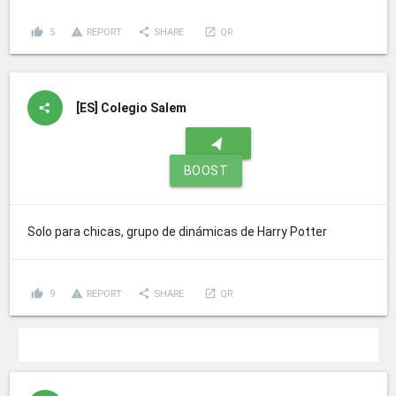
thumb_up
report_problem
share
launch
5
REPORT
SHARE
QR
[ES]
Colegio Salem
navigation
BOOST
Solo para chicas, grupo de dinámicas de Harry Potter
thumb_up
report_problem
share
launch
9
REPORT
SHARE
QR