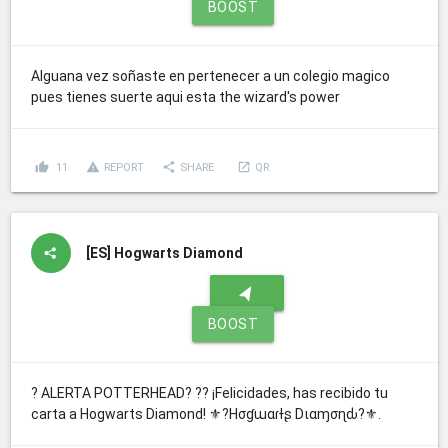
BOOST
Alguana vez soñaste en pertenecer a un colegio magico
pues tienes suerte aqui esta the wizard's power
thumb_up
report_problem
share
launch
11
REPORT
SHARE
QR
[ES]
Hogwarts Diamond
navigation
BOOST
? ALERTA POTTERHEAD? ?? ¡Felicidades, has recibido tu
carta a Hogwarts Diamond! ⚜?Hσɠɯαɾƚʂ Dιαɱσɳԃ?⚜.