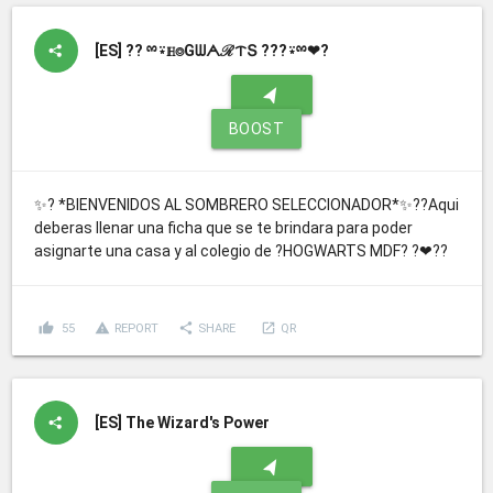
[ES]
?? ྉ⍣ℍ⌾GᗯᗅℛᝨՏ ???⍣ྉ❤?
navigation
BOOST
✨? *BIENVENIDOS AL SOMBRERO SELECCIONADOR*✨??Aqui
deberas llenar una ficha que se te brindara para poder
asignarte una casa y al colegio de ?HOGWARTS MDF? ?❤??
thumb_up
report_problem
share
launch
55
REPORT
SHARE
QR
[ES]
The Wizard's Power
navigation