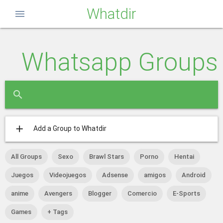
Whatdir
menu
Whatsapp Groups
close
search
add
Add a Group to Whatdir
All Groups
Sexo
Brawl Stars
Porno
Hentai
Juegos
Videojuegos
Adsense
amigos
Android
anime
Avengers
Blogger
Comercio
E-Sports
Games
+ Tags