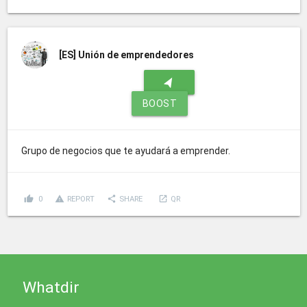
[ES]
Unión de emprendedores
navigation
BOOST
Grupo de negocios que te ayudará a emprender.
thumb_up
report_problem
share
launch
0
REPORT
SHARE
QR
Whatdir