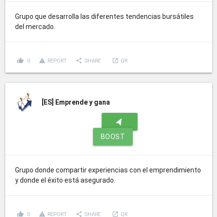
Grupo que desarrolla las diferentes tendencias bursátiles
del mercado.
thumb_up
report_problem
share
launch
0
REPORT
SHARE
QR
[ES]
Emprende y gana
navigation
BOOST
Grupo donde compartir experiencias con el emprendimiento
y donde el éxito está asegurado.
thumb_up
report_problem
share
launch
0
REPORT
SHARE
QR