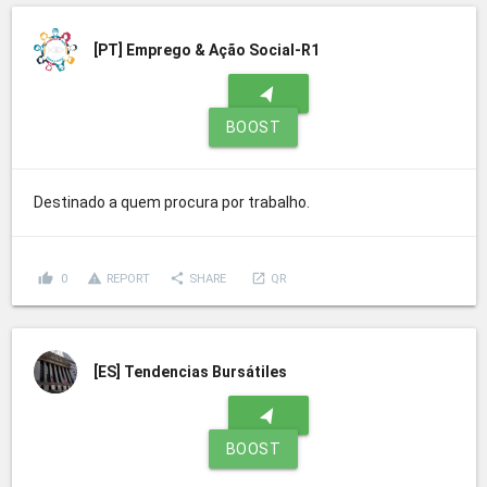
[PT]
Emprego & Ação Social-R1
navigation
BOOST
Destinado a quem procura por trabalho.
thumb_up
report_problem
share
launch
0
REPORT
SHARE
QR
[ES]
Tendencias Bursátiles
navigation
BOOST