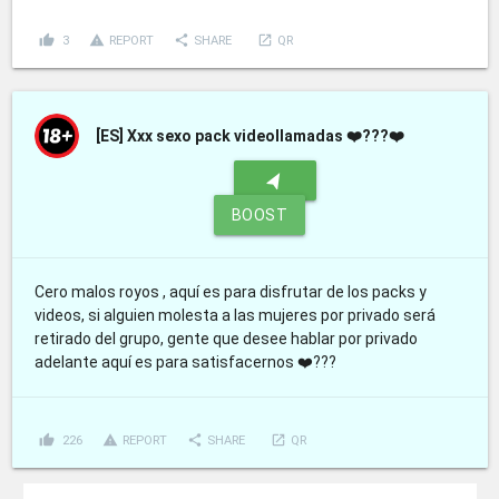
thumb_up
report_problem
share
launch
3
REPORT
SHARE
QR
[ES]
Xxx sexo pack videollamadas ❤️???❤️
navigation
BOOST
Cero malos royos , aquí es para disfrutar de los packs y
videos, si alguien molesta a las mujeres por privado será
retirado del grupo, gente que desee hablar por privado
adelante aquí es para satisfacernos ❤️???
thumb_up
report_problem
share
launch
226
REPORT
SHARE
QR