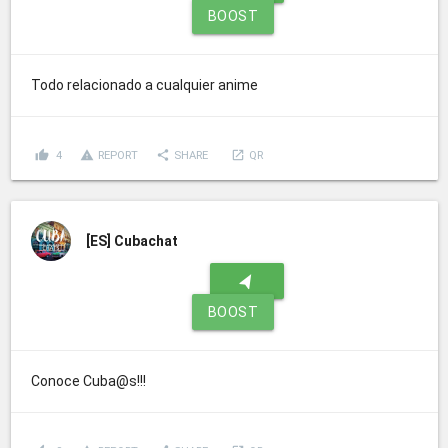
BOOST
Todo relacionado a cualquier anime
thumb_up
report_problem
share
launch
4
REPORT
SHARE
QR
[ES]
Cubachat
navigation
BOOST
Conoce Cuba@s!!!