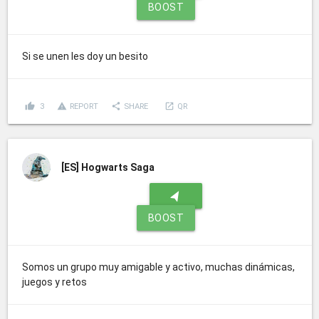
BOOST
Si se unen les doy un besito
thumb_up
report_problem
share
launch
3
REPORT
SHARE
QR
[ES]
Hogwarts Saga
navigation
BOOST
Somos un grupo muy amigable y activo, muchas dinámicas,
juegos y retos