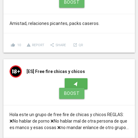
BOOST
Amistad, relaciones picantes, packs caseros.
thumb_up
report_problem
share
launch
10
REPORT
SHARE
QR
[ES]
Free fire chicas y chicos
navigation
BOOST
Hola este un grupo de free fire de chicas y chicos REGLAS:
❌No hablar de porno ❌No hablar mal de otra persona de que
es manco y esas cosas ❌no mandar enlance de otro grupo...