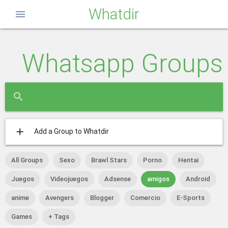
Whatdir
menu
Whatsapp Groups
close
search
add
Add a Group to Whatdir
All Groups
Sexo
Brawl Stars
Porno
Hentai
Juegos
Videojuegos
Adsense
amigos
Android
anime
Avengers
Blogger
Comercio
E-Sports
Games
+ Tags