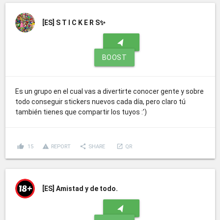
[ES]
S T I C K E R S✨
navigation
BOOST
Es un grupo en el cual vas a divertirte conocer gente y sobre
todo conseguir stickers nuevos cada día, pero claro tú
también tienes que compartir los tuyos :')
thumb_up
report_problem
share
launch
15
REPORT
SHARE
QR
[ES]
Amistad y de todo.
navigation