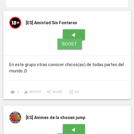
[ES]
Amistad Sin Fonteras
navigation
BOOST
En este grupo otras conocer chicos(as) de todas partes del
mundo ;D
thumb_up
report_problem
share
launch
2
REPORT
SHARE
QR
[ES]
Animes de la shonen jump
navigation