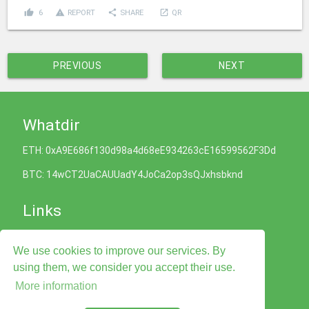
thumb_up
report_problem
share
launch
6
REPORT
SHARE
QR
PREVIOUS
NEXT
Whatdir
ETH: 0xA9E686f130d98a4d68eE934263cE16599562F3Dd
BTC: 14wCT2UaCAUUadY4JoCa2op3sQJxhsbknd
Links
Cookies Policy
We use cookies to improve our services. By
Privacy Policy
Terms of Service
using them, we consider you accept their use.
Legal Advise
More information
Contact Us