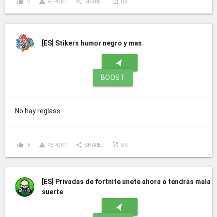
thumb_up
report_problem
share
launch
0
REPORT
SHARE
QR
[ES]
Stikers humor negro y mas
navigation
BOOST
No hay reglass
thumb_up
report_problem
share
launch
8
REPORT
SHARE
QR
[ES]
Privadas de fortnite unete ahora o tendrás mala
suerte
navigation