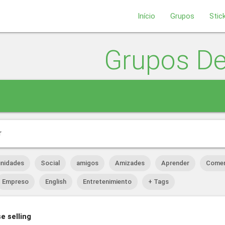
Início
Grupos
Stic
Grupos D
r
nidades
Social
amigos
Amizades
Aprender
Comer
Empreso
English
Entretenimiento
+ Tags
e selling