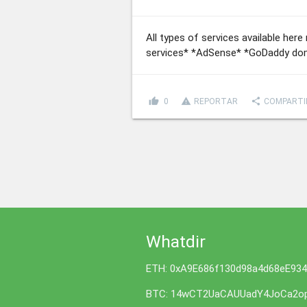
All types of services available he
services* *AdSense* *GoDaddy dom
thumb_up
report_problem
share
0
REPORTAR
COMPARTI
Whatdir
ETH: 0xA9E686f130d98a4d68eE93
BTC: 14wCT2UaCAUUadY4JoCa2op