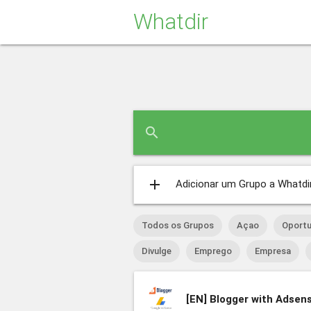
Whatdir
search
add
Adicionar um Grupo a Whatdi
Todos os Grupos
Açao
Oportu
Divulge
Emprego
Empresa
[EN]
Blogger with Adsens