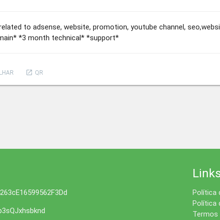
re related to adsense, website, promotion, youtube channel, seo,web
ain* *3 month technical* *support*
launch
LHAR
QR
Link
4263cE16599562F3Dd
Política
Política
3sQJxhsbknd
Termos 