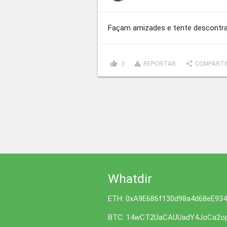
Façam amizades e tente descontrair
thumb_up
report_problem
share
3
REPORTAR
COMPARTI
Whatdir
ETH: 0xA9E686f130d98a4d68eE93
BTC: 14wCT2UaCAUUadY4JoCa2op