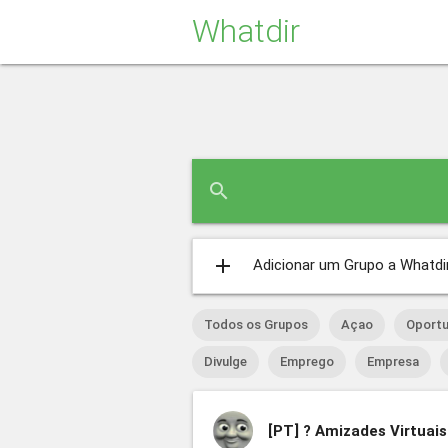
Whatdir
search
add
Adicionar um Grupo a Whatdi
Todos os Grupos
Açao
Oportu
Divulge
Emprego
Empresa
[PT]
? Amizades Virtuais