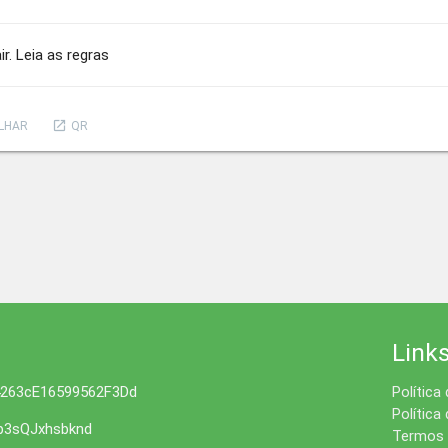
. Leia as regras
launch
LHAR
QR
Link
4263cE16599562F3Dd
Política
Política
3sQJxhsbknd
Termos 