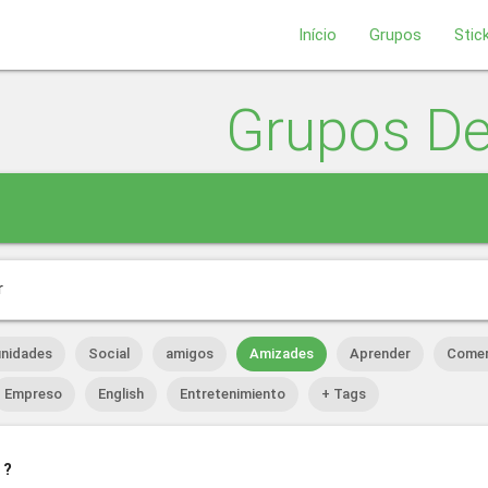
Início
Grupos
Stic
Grupos D
r
nidades
Social
amigos
Amizades
Aprender
Comer
Empreso
English
Entretenimiento
+ Tags
 ?