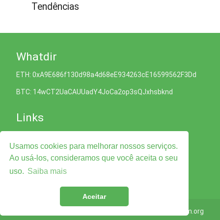
Tendências
Whatdir
ETH: 0xA9E686f130d98a4d68eE934263cE16599562F3Dd
BTC: 14wCT2UaCAUUadY4JoCa2op3sQJxhsbknd
Links
Política de Cookies
Usamos cookies para melhorar nossos serviços.
Política de Privacidade
Termos e Condições de Serviço
Ao usá-los, consideramos que você aceita o seu
Legal Advise
uso.
Saiba mais
Contate-nos
Aceitar
© 2026
Whatdir.com
Taligram.org