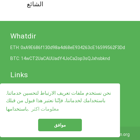
الشائع
Whatdir
ETH: 0xA9E686f130d98a4d68eE934263cE16599562F3Dd
BTC: 14wCT2UaCAUUadY4JoCa2op3sQJxhsbknd
Links
سياسة ملفات تعريف الارتباط
نحن نستخدم ملفات تعريف الارتباط لتحسين خدماتنا.
سياسة الخصوصية
شروط الخدمة
باستخدامك لخدماننا، فإنّنا نعتبر هذا قبول من قبلك
Legal Advise
معلومات اكثر
باستخدامها.
اتصل بنا
موافق
© 2026
Whatdir.com
Taligram.org