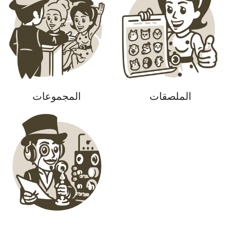
الملصقات
المجموعات