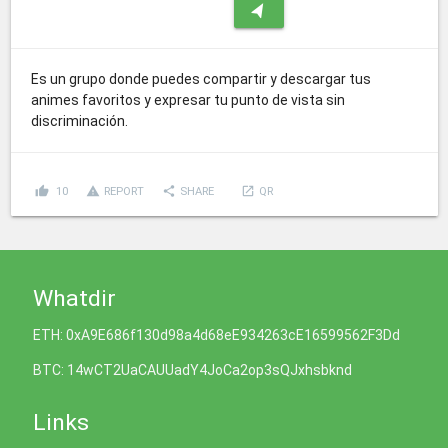
navigation
Es un grupo donde puedes compartir y descargar tus
animes favoritos y expresar tu punto de vista sin
discriminación.
thumb_up
report_problem
share
launch
10
REPORT
SHARE
QR
Whatdir
ETH: 0xA9E686f130d98a4d68eE934263cE16599562F3Dd
BTC: 14wCT2UaCAUUadY4JoCa2op3sQJxhsbknd
Links