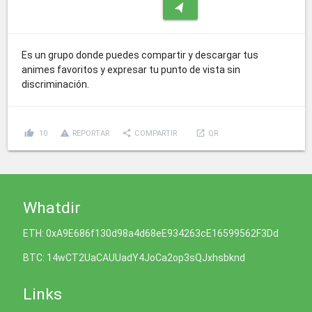
navigation
Es un grupo donde puedes compartir y descargar tus
animes favoritos y expresar tu punto de vista sin
discriminación.
thumb_up
report_problem
share
launch
10
REPORTAR
COMPARTIR
QR
Whatdir
ETH: 0xA9E686f130d98a4d68eE934263cE16599562F3Dd
BTC: 14wCT2UaCAUUadY4JoCa2op3sQJxhsbknd
Links