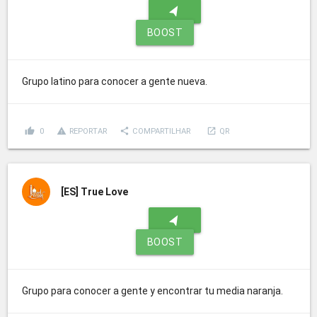
navigation
BOOST
Grupo latino para conocer a gente nueva.
thumb_up
report_problem
share
launch
0
REPORTAR
COMPARTILHAR
QR
[ES]
True Love
navigation
BOOST
Grupo para conocer a gente y encontrar tu media naranja.