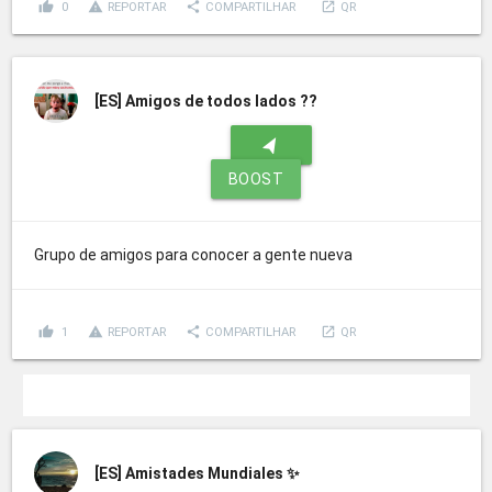
thumb_up
report_problem
share
launch
0
REPORTAR
COMPARTILHAR
QR
[ES]
Amigos de todos lados ??
navigation
BOOST
Grupo de amigos para conocer a gente nueva
thumb_up
report_problem
share
launch
1
REPORTAR
COMPARTILHAR
QR
[ES]
Amistades Mundiales ✨