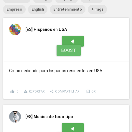
Empreso
English
Entretenimiento
+ Tags
[ES]
Hispanos en USA
navigation
BOOST
Grupo dedicado para hispanos residentes en USA
thumb_up
report_problem
share
launch
0
REPORTAR
COMPARTILHAR
QR
[ES]
Musica de todo tipo
navigation