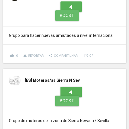
navigation
BOOST
Grupo para hacer nuevas amistades a nivel internacional
thumb_up
report_problem
share
launch
0
REPORTAR
COMPARTILHAR
QR
[ES]
Moteros/as Sierra N Sev
navigation
BOOST
Grupo de moteros de la zona de Sierra Nevada / Sevilla