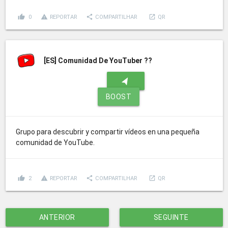
thumb_up
report_problem
share
launch
0
REPORTAR
COMPARTILHAR
QR
[ES]
Comunidad De YouTuber ??
navigation
BOOST
Grupo para descubrir y compartir vídeos en una pequeña
comunidad de YouTube.
thumb_up
report_problem
share
launch
2
REPORTAR
COMPARTILHAR
QR
ANTERIOR
SEGUINTE