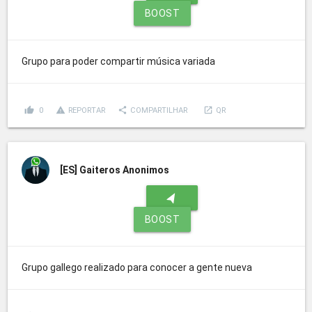
BOOST
Grupo para poder compartir música variada
thumb_up
report_problem
share
launch
0
REPORTAR
COMPARTILHAR
QR
[ES]
Gaiteros Anonimos
navigation
BOOST
Grupo gallego realizado para conocer a gente nueva