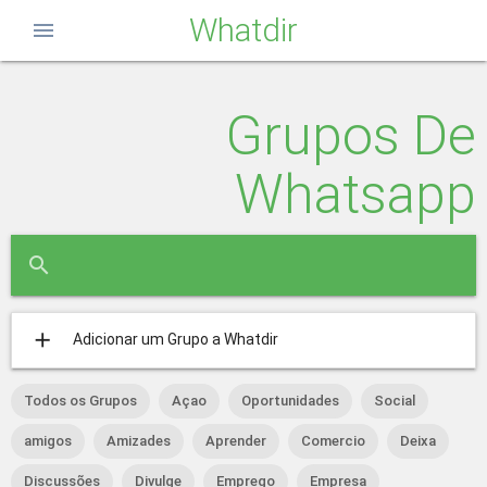
Whatdir
menu
Grupos De
Whatsapp
close
search
add
Adicionar um Grupo a Whatdir
Todos os Grupos
Açao
Oportunidades
Social
amigos
Amizades
Aprender
Comercio
Deixa
Discussões
Divulge
Emprego
Empresa