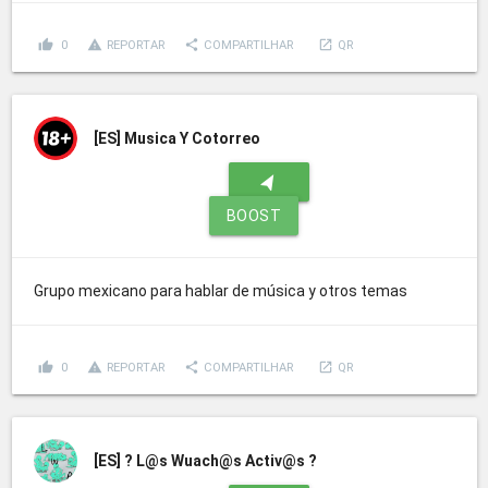
thumb_up
report_problem
share
launch
0
REPORTAR
COMPARTILHAR
QR
[ES]
Musica Y Cotorreo
navigation
BOOST
Grupo mexicano para hablar de música y otros temas
thumb_up
report_problem
share
launch
0
REPORTAR
COMPARTILHAR
QR
[ES]
? L@s Wuach@s Activ@s ?