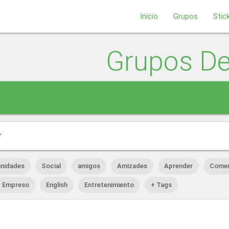
Início
Grupos
Stic
Grupos D
r
nidades
Social
amigos
Amizades
Aprender
Comer
Empreso
English
Entretenimiento
+ Tags