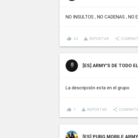
NO INSULTOS , NO CADENAS , NO
thumb_up
report_problem
share
63
REPORTAR
COMPART
[ES]
ARMY'S DE TODO E
La descripción esta en el grupo
thumb_up
report_problem
share
7
REPORTAR
COMPARTI
[ES]
PUBG MOBILE ARM