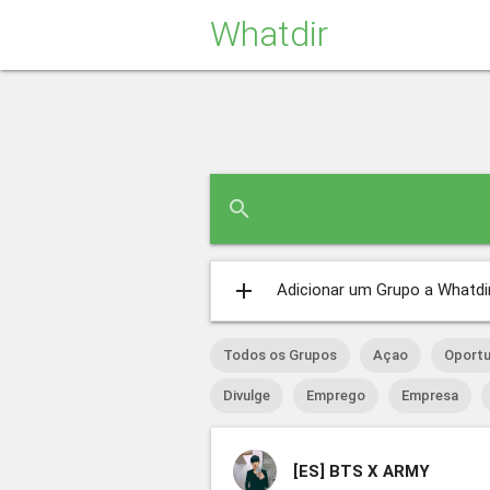
Whatdir
search
add
Adicionar um Grupo a Whatdi
Todos os Grupos
Açao
Oportu
Divulge
Emprego
Empresa
[ES]
BTS X ARMY