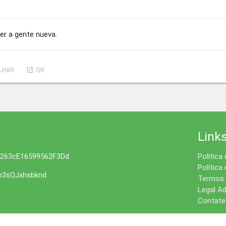
er a gente nueva.
launch
LHAR
QR
Link
4263cE16599562F3Dd
Política
Política
3sQJxhsbknd
Termos 
Legal Ad
Contate