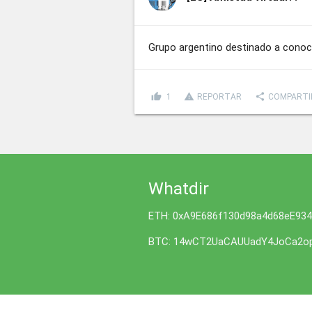
Grupo argentino destinado a conoc
thumb_up
report_problem
share
1
REPORTAR
COMPARTI
Whatdir
ETH: 0xA9E686f130d98a4d68eE93
BTC: 14wCT2UaCAUUadY4JoCa2op