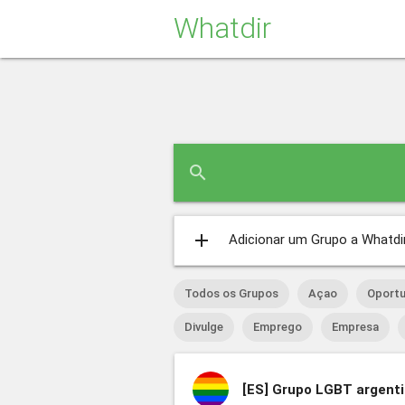
Whatdir
search
add
Adicionar um Grupo a Whatdi
Todos os Grupos
Açao
Oportu
Divulge
Emprego
Empresa
[ES]
Grupo LGBT argent