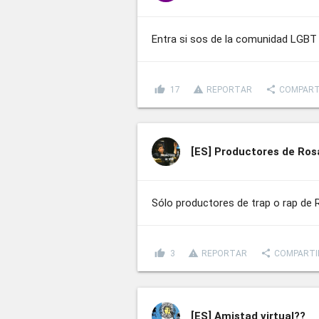
Entra si sos de la comunidad LGBT
thumb_up
report_problem
share
17
REPORTAR
COMPART
[ES]
Productores de Ros
Sólo productores de trap o rap de 
thumb_up
report_problem
share
3
REPORTAR
COMPARTI
[ES]
Amistad virtual??