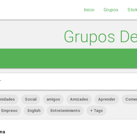
Início
Grupos
Stic
Grupos D
r
nidades
Social
amigos
Amizades
Aprender
Comer
Empreso
English
Entretenimiento
+ Tags
ina