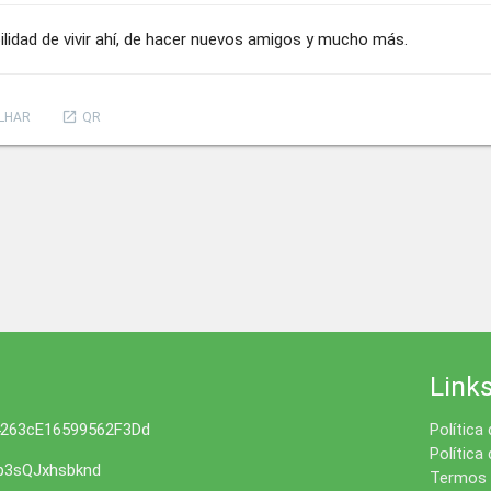
ilidad de vivir ahí, de hacer nuevos amigos y mucho más.
launch
LHAR
QR
Link
4263cE16599562F3Dd
Política
Política
3sQJxhsbknd
Termos 