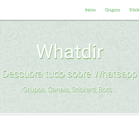
Início
Grupos
Stic
Whatdir
Descubra tudo sobre Whatsapp
Grupos, Canais, Stickers, Bots...