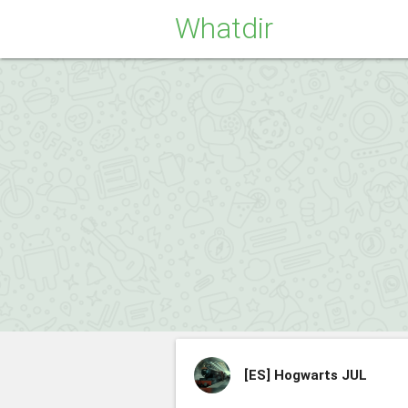
Whatdir
[ES]
Hogwarts JUL