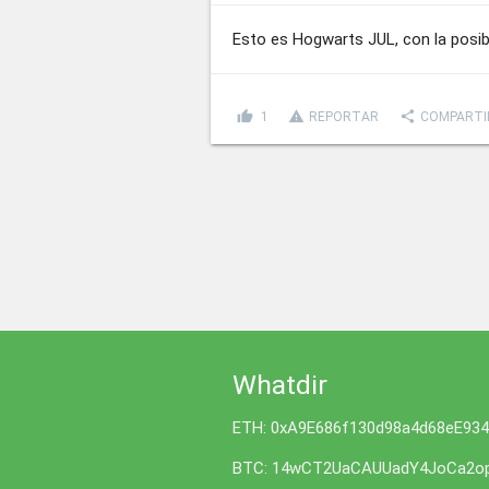
Esto es Hogwarts JUL, con la posib
thumb_up
report_problem
share
1
REPORTAR
COMPARTI
Whatdir
ETH: 0xA9E686f130d98a4d68eE93
BTC: 14wCT2UaCAUUadY4JoCa2op