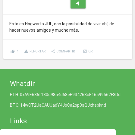
navigation
Esto es Hogwarts JUL, con la posibilidad de vivir ahí, de
hacer nuevos amigos y mucho más.
thumb_up
report_problem
share
launch
1
REPORTAR
COMPARTIR
QR
Whatdir
ETH: 0xA9E686f130d98a4d68eE934263cE16599562F3Dd
BTC: 14wCT2UaCAUUadY4JoCa2op3sQJxhsbknd
Links
Política de Cookies