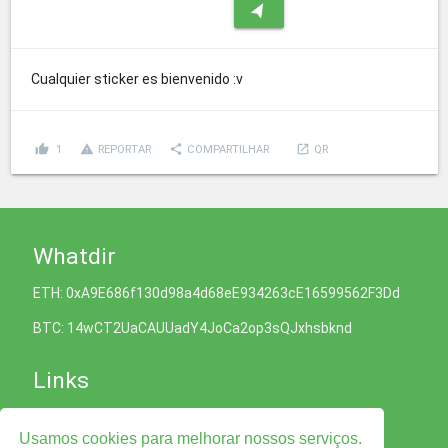
navigation
Cualquier sticker es bienvenido :v
thumb_up
report_problem
share
launch
1
REPORTAR
COMPARTILHAR
QR
Whatdir
ETH: 0xA9E686f130d98a4d68eE934263cE16599562F3Dd
BTC: 14wCT2UaCAUUadY4JoCa2op3sQJxhsbknd
Links
Política de Cookies
Usamos cookies para melhorar nossos serviços.
Política de Privacidade