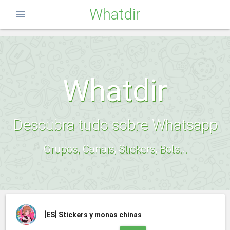
Whatdir
menu
Whatdir
Descubra tudo sobre Whatsapp
Grupos, Canais, Stickers, Bots...
[ES]
Stickers y monas chinas