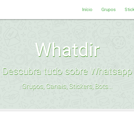
Início
Grupos
Stic
Whatdir
Descubra tudo sobre Whatsapp
Grupos, Canais, Stickers, Bots...