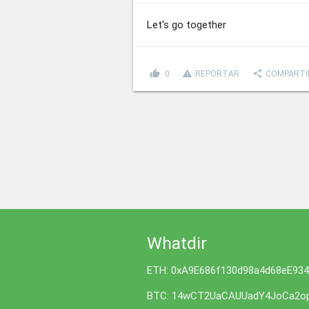
Let's go together
thumb_up
report_problem
share
0
REPORTAR
COMPARTI
Whatdir
ETH: 0xA9E686f130d98a4d68eE93
BTC: 14wCT2UaCAUUadY4JoCa2op