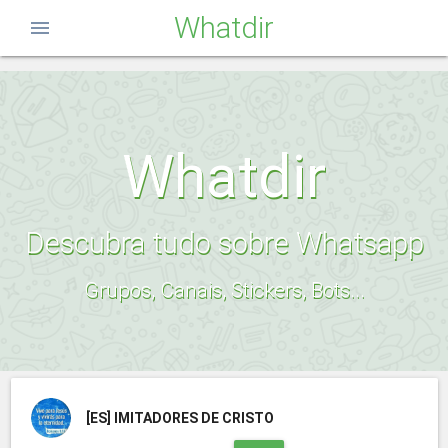
Whatdir
menu
Whatdir
Descubra tudo sobre Whatsapp
Grupos, Canais, Stickers, Bots...
[ES]
IMITADORES DE CRISTO