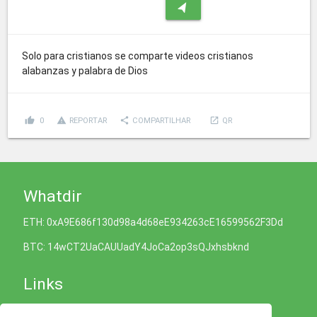
navigation
Solo para cristianos se comparte videos cristianos
alabanzas y palabra de Dios
thumb_up
report_problem
share
launch
0
REPORTAR
COMPARTILHAR
QR
Whatdir
ETH: 0xA9E686f130d98a4d68eE934263cE16599562F3Dd
BTC: 14wCT2UaCAUUadY4JoCa2op3sQJxhsbknd
Links
Política de Cookies