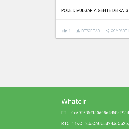
PODE DIVULGAR A GENTE DEIXA :3
thumb_up
report_problem
share
1
REPORTAR
COMPARTI
Whatdir
ETH: 0xA9E686f130d98a4d68eE93
BTC: 14wCT2UaCAUUadY4JoCa2op