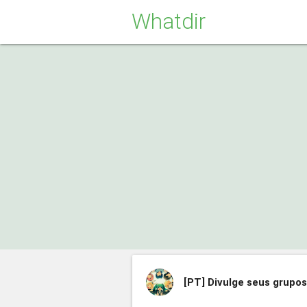
Whatdir
[PT]
Divulge seus grupo