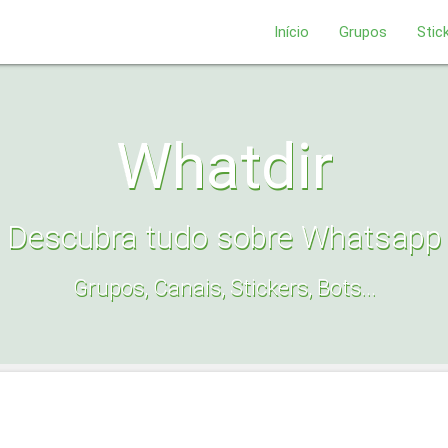
Início
Grupos
Stic
Whatdir
Descubra tudo sobre Whatsapp
Grupos, Canais, Stickers, Bots...
s