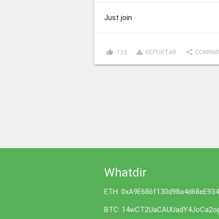
Just join
thumb_up
report_problem
share
122
REPORTAR
COMPAR
Whatdir
ETH: 0xA9E686f130d98a4d68eE93
BTC: 14wCT2UaCAUUadY4JoCa2op