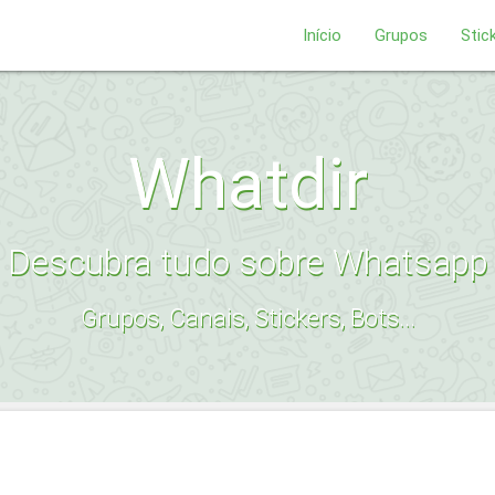
Início
Grupos
Stic
Whatdir
Descubra tudo sobre Whatsapp
Grupos, Canais, Stickers, Bots...