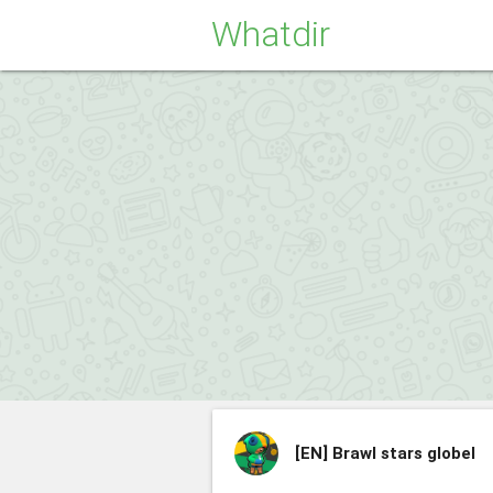
Whatdir
[EN]
Brawl stars globel