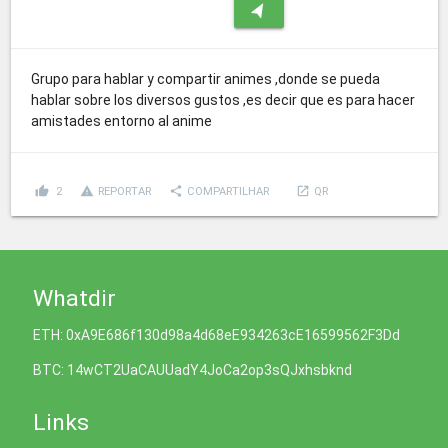
navigation
Grupo para hablar y compartir animes ,donde se pueda
hablar sobre los diversos gustos ,es decir que es para hacer
amistades entorno al anime
thumb_up
report_problem
share
launch
2
REPORTAR
COMPARTILHAR
QR
Whatdir
ETH: 0xA9E686f130d98a4d68eE934263cE16599562F3Dd
BTC: 14wCT2UaCAUUadY4JoCa2op3sQJxhsbknd
Links