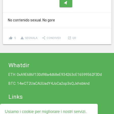
navigation
No contenido sexual. No gore
thumb_up
report_problem
share
launch
5
SEGNALA
CONDIVIDI
QR
Whatdir
ETH: 0xA9E686f130d98a4d68eE934263cE16599562F3Dd
BTC: 14wCT2UaCAUUadY4JoCa2op3sQJxhsbknd
Links
Informativa sui Cookie
Usiamo i cookie per migliorare i nostri servizi.
Politica sulla Privacy