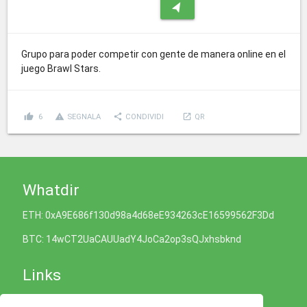
navigation
Grupo para poder competir con gente de manera online en el
juego Brawl Stars.
thumb_up
report_problem
share
launch
6
SEGNALA
CONDIVIDI
QR
Whatdir
ETH: 0xA9E686f130d98a4d68eE934263cE16599562F3Dd
BTC: 14wCT2UaCAUUadY4JoCa2op3sQJxhsbknd
Links
Informativa sui Cookie