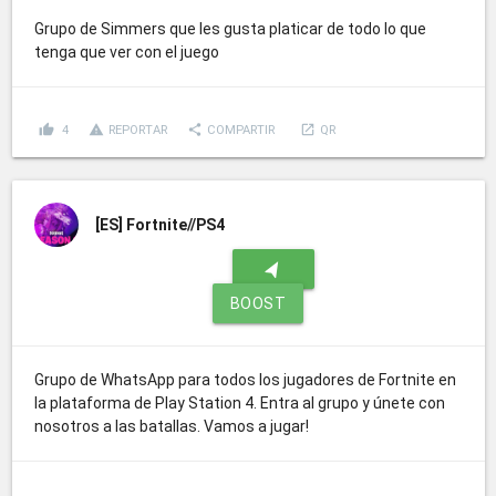
Grupo de Simmers que les gusta platicar de todo lo que
tenga que ver con el juego
thumb_up
report_problem
share
launch
4
REPORTAR
COMPARTIR
QR
[ES]
Fortnite//PS4
navigation
BOOST
Grupo de WhatsApp para todos los jugadores de Fortnite en
la plataforma de Play Station 4. Entra al grupo y únete con
nosotros a las batallas. Vamos a jugar!