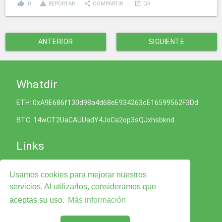
thumb_up
report_problem
share
launch
0
REPORTAR
COMPARTIR
QR
ANTERIOR
SIGUIENTE
Whatdir
ETH: 0xA9E686f130d98a4d68eE934263cE16599562F3Dd
BTC: 14wCT2UaCAUUadY4JoCa2op3sQJxhsbknd
Links
Política de Cookies
Usamos cookies para mejorar nuestros
Política de Privacidad
Términos y condiciones del Servicio
servicios. Al utilizarlos, consideramos que
Legal Advise
aceptas su uso.
Más información
Contáctenos