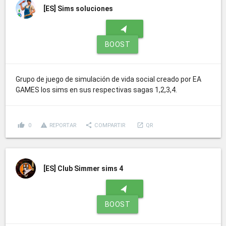
[ES]
Sims soluciones
navigation
BOOST
Grupo de juego de simulación de vida social creado por EA
GAMES los sims en sus respectivas sagas 1,2,3,4.
thumb_up
report_problem
share
launch
0
REPORTAR
COMPARTIR
QR
[ES]
Club Simmer sims 4
navigation
BOOST