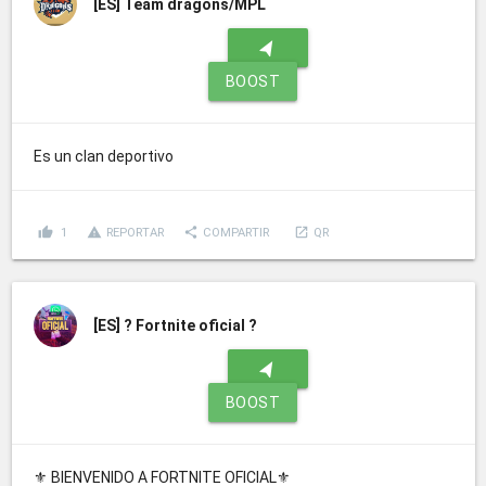
[ES]
Team dragons/MPL
navigation
BOOST
Es un clan deportivo
thumb_up
report_problem
share
launch
1
REPORTAR
COMPARTIR
QR
[ES]
? Fortnite oficial ?
navigation
BOOST
⚜ BIENVENIDO A FORTNITE OFICIAL⚜