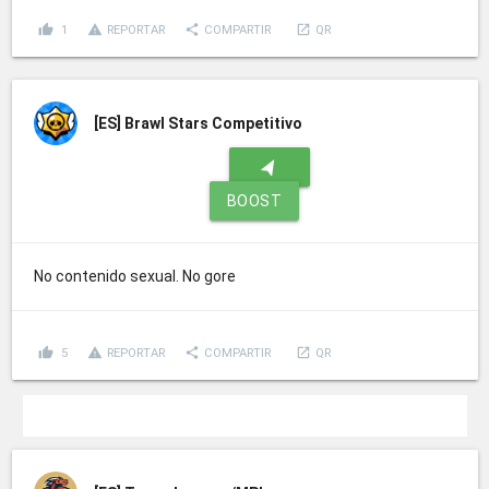
thumb_up
report_problem
share
launch
1
REPORTAR
COMPARTIR
QR
[ES]
Brawl Stars Competitivo
navigation
BOOST
No contenido sexual. No gore
thumb_up
report_problem
share
launch
5
REPORTAR
COMPARTIR
QR