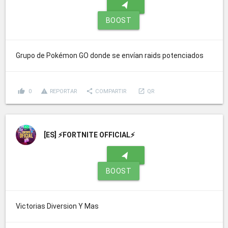
navigation
BOOST
Grupo de Pokémon GO donde se envían raids potenciados
thumb_up
report_problem
share
launch
0
REPORTAR
COMPARTIR
QR
[ES]
⚡FORTNITE OFFICIAL⚡
navigation
BOOST
Victorias Diversion Y Mas