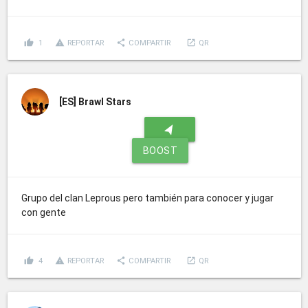
thumb_up
report_problem
share
launch
1
REPORTAR
COMPARTIR
QR
[ES]
Brawl Stars
navigation
BOOST
Grupo del clan Leprous pero también para conocer y jugar
con gente
thumb_up
report_problem
share
launch
4
REPORTAR
COMPARTIR
QR