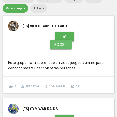
Videojuegos
+ Tags
[ES]
VIDEO GAME E OTAKU
navigation
BOOST
Este grupo trata sobre todo en video juegos y anime para
conocer más y jugar con otras personas
thumb_up
report_problem
share
launch
2
REPORTAR
COMPARTIR
QR
[ES]
GYM WAR RAIDS