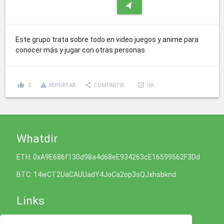
navigation
Este grupo trata sobre todo en video juegos y anime para
conocer más y jugar con otras personas
thumb_up
report_problem
share
launch
2
REPORTAR
COMPARTIR
QR
Whatdir
ETH: 0xA9E686f130d98a4d68eE934263cE16599562F3Dd
BTC: 14wCT2UaCAUUadY4JoCa2op3sQJxhsbknd
Links
Política de Cookies