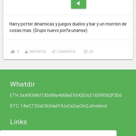
navigation
Harry potter dinamicas y juegos duelos y bar y un monton de
cosas mas. (Grupo nuevo porfa unanse)
thumb_up
report_problem
share
launch
3
REPORTAR
COMPARTIR
QR
Whatdir
ETH: 0xA9E686f130d98a4d68eE934263cE16599562F3Dd
BTC: 14wCT2UaCAUUadY4JoCa2op3sQJxhsbknd
Links
Política de Cookies