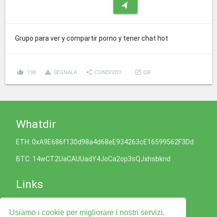
navigation
Grupo para ver y compartir porno y tener chat hot
thumb_up
report_problem
share
launch
198
SEGNALA
CONDIVIDI
QR
Whatdir
ETH: 0xA9E686f130d98a4d68eE934263cE16599562F3Dd
BTC: 14wCT2UaCAUUadY4JoCa2op3sQJxhsbknd
Links
Informativa sui Cookie
Usiamo i cookie per migliorare i nostri servizi.
Politica sulla Privacy