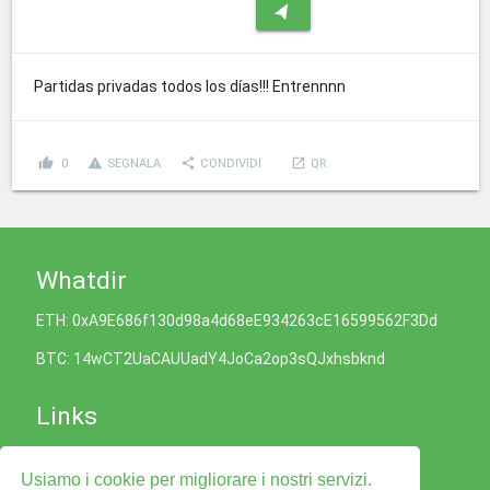
navigation
Partidas privadas todos los días!!! Entrennnn
thumb_up
report_problem
share
launch
0
SEGNALA
CONDIVIDI
QR
Whatdir
ETH: 0xA9E686f130d98a4d68eE934263cE16599562F3Dd
BTC: 14wCT2UaCAUUadY4JoCa2op3sQJxhsbknd
Links
Informativa sui Cookie
Usiamo i cookie per migliorare i nostri servizi.
Politica sulla Privacy