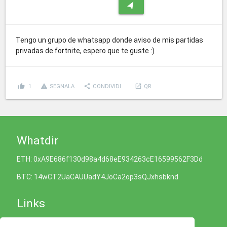
navigation
Tengo un grupo de whatsapp donde aviso de mis partidas
privadas de fortnite, espero que te guste :)
thumb_up
report_problem
share
launch
1
SEGNALA
CONDIVIDI
QR
Whatdir
ETH: 0xA9E686f130d98a4d68eE934263cE16599562F3Dd
BTC: 14wCT2UaCAUUadY4JoCa2op3sQJxhsbknd
Links
Informativa sui Cookie