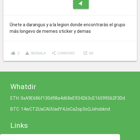
navigation
Únete a darangus y a la legion donde encontrarás el grupo
más longevo de memes sticker y demas
thumb_up
report_problem
share
launch
2
SEGNALA
CONDIVIDI
QR
Whatdir
ETH: 0xA9E686f130d98a4d68eE934263cE16599562F3Dd
BTC: 14wCT2UaCAUUadY4JoCa2op3sQJxhsbknd
Links
Informativa sui Cookie