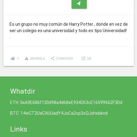
navigation
Es un grupo no muy común de Harry Potter , donde en vez de
ser un colegio es una universidad y todo es tipo Universidad!
.
thumb_up
report_problem
share
launch
1
SEGNALA
CONDIVIDI
QR
Whatdir
ETH: 0xA9E686f130d98a4d68eE934263cE16599562F3Dd
BTC: 14wCT2UaCAUUadY4JoCa2op3sQJxhsbknd
Links