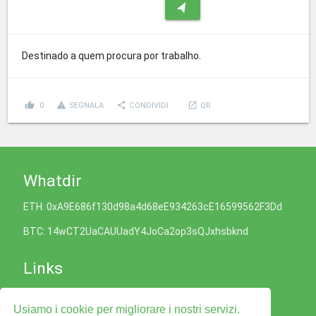
navigation
Destinado a quem procura por trabalho.
thumb_up
report_problem
share
launch
0
SEGNALA
CONDIVIDI
QR
Whatdir
ETH: 0xA9E686f130d98a4d68eE934263cE16599562F3Dd
BTC: 14wCT2UaCAUUadY4JoCa2op3sQJxhsbknd
Links
Informativa sui Cookie
Usiamo i cookie per migliorare i nostri servizi.
Politica sulla Privacy