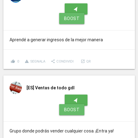
navigation
BOOST
Aprendé a generar ingresos de la mejor manera
thumb_up
report_problem
share
launch
0
SEGNALA
CONDIVIDI
QR
[ES]
Ventas de todo gdl
navigation
BOOST
Grupo donde podrás vender cualquier cosa. ¡Entra ya!