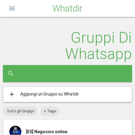
Whatdir
menu
Gruppi Di
Whatsapp
close
search
add
Aggiungi un Gruppo su Whatdir
Tutti gli Gruppi
+ Tags
[ES]
Negocios online