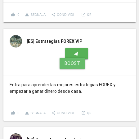
thumb_up
report_problem
share
launch
0
SEGNALA
CONDIVIDI
QR
[ES]
Estrategias FOREX VIP
navigation
BOOST
Entra para aprender las mejores estrategias FOREX y
empezar a ganar dinero desde casa.
thumb_up
report_problem
share
launch
0
SEGNALA
CONDIVIDI
QR