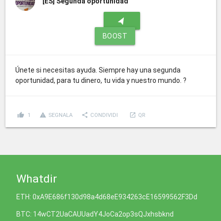
[ES]
Segunda oportunidad
navigation
BOOST
Únete si necesitas ayuda. Siempre hay una segunda
oportunidad, para tu dinero, tu vida y nuestro mundo. ?
thumb_up
report_problem
share
launch
1
SEGNALA
CONDIVIDI
QR
Whatdir
ETH: 0xA9E686f130d98a4d68eE934263cE16599562F3Dd
BTC: 14wCT2UaCAUUadY4JoCa2op3sQJxhsbknd