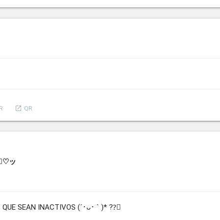
launch
R
QR
✧⃢♡ッ
QUE SEAN INACTIVOS (´･ᴗ･ ` )* ??⃢