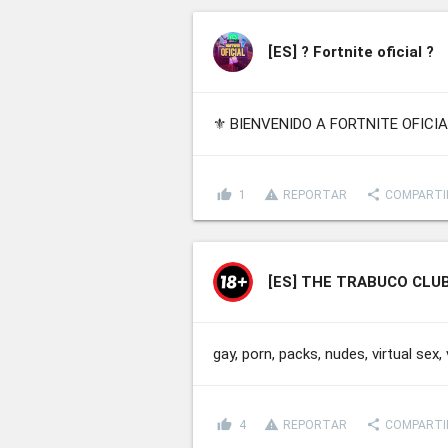
[ES]
? Fortnite oficial ?
⚜ BIENVENIDO A FORTNITE OFICI
thumb_up
report_problem
share
1
REPORTAR
COMPARTI
[ES]
THE TRABUCO CLU
gay, porn, packs, nudes, virtual sex,
thumb_up
report_problem
share
4
REPORTAR
COMPARTI