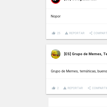
Nopor
thumb_up
report_problem
share
25
REPORTAR
COMPART
[ES]
Grupo de Memes, T
Grupo de Memes, temáticas, buenos
thumb_up
report_problem
share
2
REPORTAR
COMPARTI