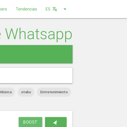
arrow_drop_down
kers
Tendencias
ES
translate
e Whatsapp
close
Música
otaku
Entretenimiento
navigation
BOOST