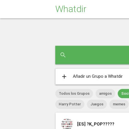
Whatdir
search
add
Añadir un Grupo a Whatdir
Todos los Grupos
amigos
Soci
Harry Potter
Juegos
memes
[ES]
?K_POP?????