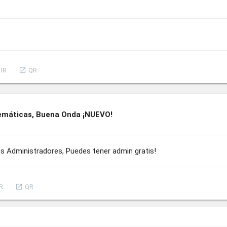
launch
IR
QR
emáticas, Buena Onda ¡NUEVO!
 Administradores, Puedes tener admin gratis!
launch
R
QR