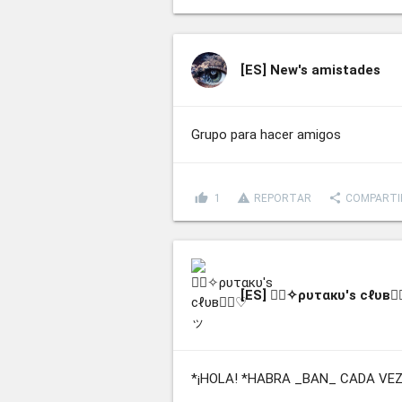
[ES]
New's amistades
Grupo para hacer amigos
thumb_up
report_problem
share
1
REPORTAR
COMPARTI
[ES]
♡⃢✧ρυταкυ's cℓυв
*¡HOLA! *HABRA _BAN_ CADA VEZ 