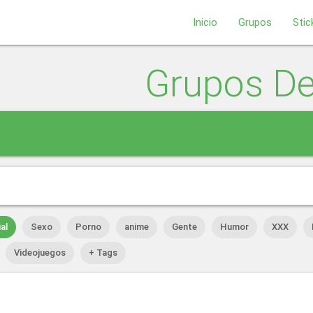
Inicio
Grupos
Stic
Grupos D
al
Sexo
Porno
anime
Gente
Humor
XXX
Videojuegos
+ Tags