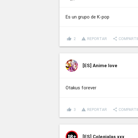
Es un grupo de K-pop
thumb_up
report_problem
share
2
REPORTAR
COMPARTI
[ES]
Anime love
Otakus forever
thumb_up
report_problem
share
3
REPORTAR
COMPARTI
[ES]
Colegialas xxx