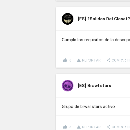
[ES]
?Salidos Del Closet
Cumplir los requisitos de la descrip
thumb_up
report_problem
share
0
REPORTAR
COMPARTI
[ES]
Brawl stars
Grupo de brwal stars activo
thumb_up
report_problem
share
5
REPORTAR
COMPARTI