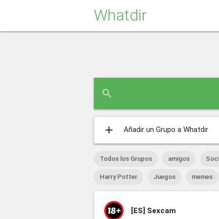
Whatdir
search
add
Añadir un Grupo a Whatdir
Todos los Grupos
amigos
Soci
Harry Potter
Juegos
memes
[ES]
Sexcam