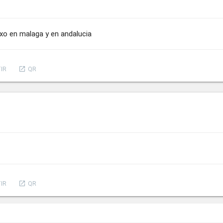
exo en malaga y en andalucia
launch
IR
QR
launch
IR
QR