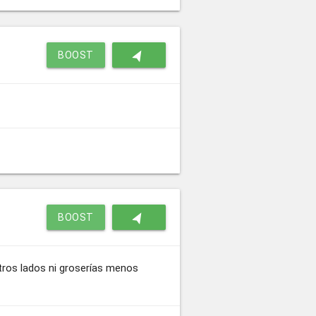
navigation
BOOST
navigation
BOOST
tros lados ni groserías menos