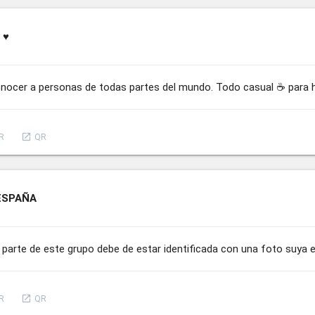
♥️
conocer a personas de todas partes del mundo. Todo casual ☕ para 
launch
R
QR
ESPAÑA
parte de este grupo debe de estar identificada con una foto suya en
launch
R
QR