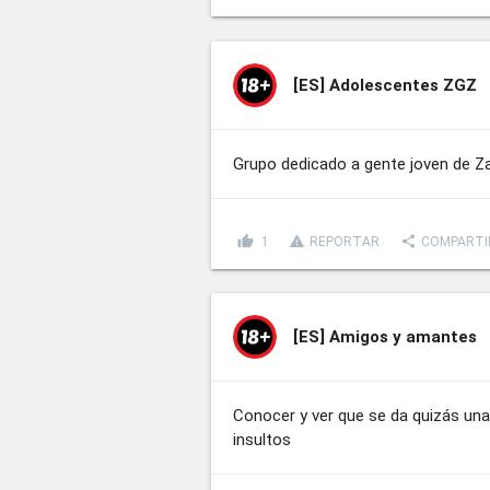
[ES]
Adolescentes ZGZ
Grupo dedicado a gente joven de Z
thumb_up
report_problem
share
1
REPORTAR
COMPARTI
[ES]
Amigos y amantes
Conocer y ver que se da quizás una
insultos