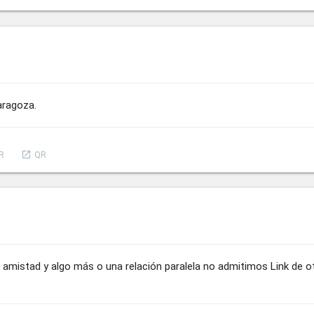
aragoza.
launch
R
QR
 amistad y algo más o una relación paralela no admitimos Link de o