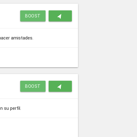
navigation
BOOST
hacer amistades.
navigation
BOOST
 su perfil.