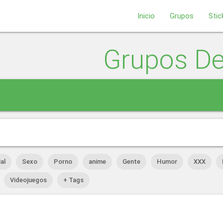
Inicio
Grupos
Stic
Grupos D
al
Sexo
Porno
anime
Gente
Humor
XXX
Videojuegos
+ Tags