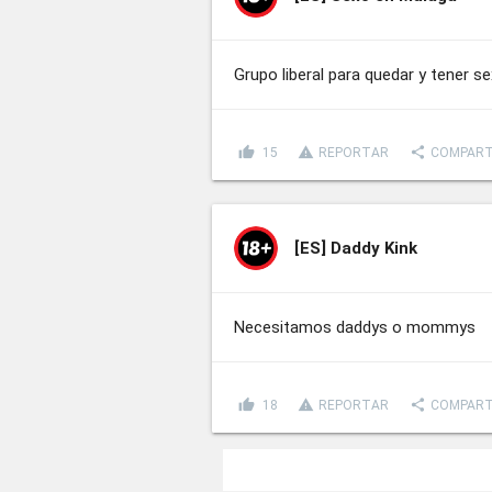
Grupo liberal para quedar y tener s
thumb_up
report_problem
share
15
REPORTAR
COMPART
[ES]
Daddy Kink
Necesitamos daddys o mommys
thumb_up
report_problem
share
18
REPORTAR
COMPART