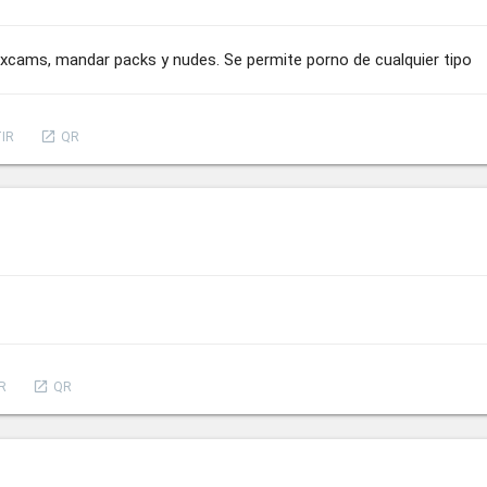
xcams, mandar packs y nudes. Se permite porno de cualquier tipo
launch
IR
QR
launch
R
QR