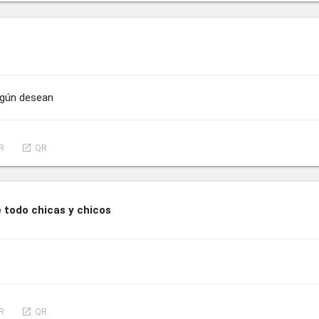
egún desean
launch
R
QR
 todo chicas y chicos
launch
R
QR