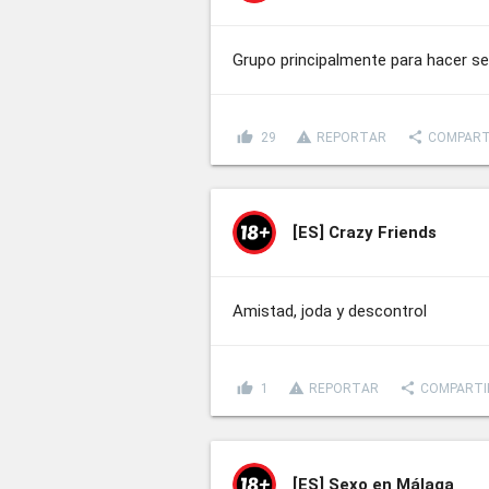
Grupo principalmente para hacer se
thumb_up
report_problem
share
29
REPORTAR
COMPART
[ES]
Crazy Friends
Amistad, joda y descontrol
thumb_up
report_problem
share
1
REPORTAR
COMPARTI
[ES]
Sexo en Málaga