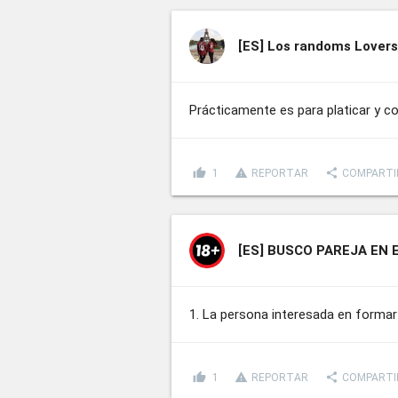
[ES]
Los randoms Lovers 
Prácticamente es para platicar y 
thumb_up
report_problem
share
1
REPORTAR
COMPARTI
[ES]
BUSCO PAREJA EN 
1. La persona interesada en formar 
thumb_up
report_problem
share
1
REPORTAR
COMPARTI