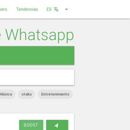
arrow_drop_down
kers
Tendencias
ES
translate
e Whatsapp
close
Música
otaku
Entretenimiento
navigation
BOOST