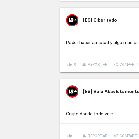
[ES]
Ciber todo
Poder hacer amistad y algo más s
thumb_up
report_problem
share
0
REPORTAR
COMPARTI
[ES]
Vale Absolutamente
Grupo donde todo vale.
thumb_up
report_problem
share
1
REPORTAR
COMPARTI