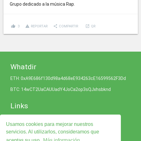
Grupo dedicado a la música Rap.
thumb_up
report_problem
share
launch
3
REPORTAR
COMPARTIR
QR
Whatdir
ETH: 0xA9E686f130d98a4d68eE934263cE16599562F3Dd
BTC: 14wCT2UaCAUUadY4JoCa2op3sQJxhsbknd
Links
Política de Cookies
Usamos cookies para mejorar nuestros
Política de Privacidad
Términos y condiciones del Servicio
servicios. Al utilizarlos, consideramos que
Legal Advise
aceptas su uso.
Más información