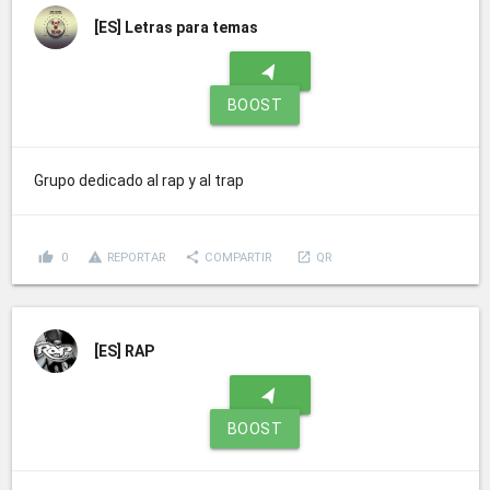
[ES]
Letras para temas
navigation
BOOST
Grupo dedicado al rap y al trap
thumb_up
report_problem
share
launch
0
REPORTAR
COMPARTIR
QR
[ES]
RAP
navigation
BOOST