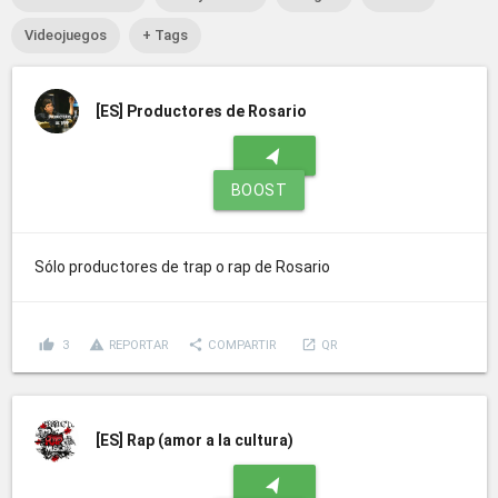
Videojuegos
+ Tags
[ES]
Productores de Rosario
navigation
BOOST
Sólo productores de trap o rap de Rosario
thumb_up
report_problem
share
launch
3
REPORTAR
COMPARTIR
QR
[ES]
Rap (amor a la cultura)
navigation