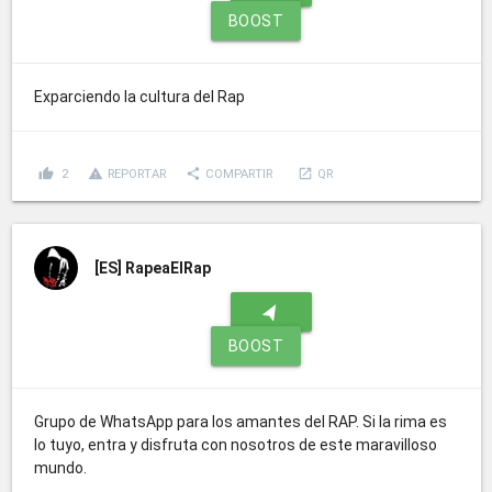
BOOST
Exparciendo la cultura del Rap
thumb_up
report_problem
share
launch
2
REPORTAR
COMPARTIR
QR
[ES]
RapeaElRap
navigation
BOOST
Grupo de WhatsApp para los amantes del RAP. Si la rima es
lo tuyo, entra y disfruta con nosotros de este maravilloso
mundo.