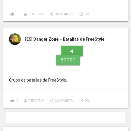
thumb_up
report_problem
share
launch
3
REPORTAR
COMPARTIR
QR
[ES]
Danger Zone – Batallas de FreeStyle
navigation
BOOST
Grupo de batallas de FreeStyle.
thumb_up
report_problem
share
launch
2
REPORTAR
COMPARTIR
QR