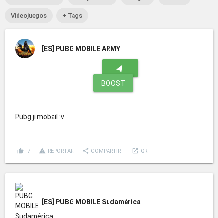
Videojuegos
+ Tags
[ES]
PUBG MOBILE ARMY
navigation
BOOST
Pubg ji mobail :v
thumb_up
report_problem
share
launch
7
REPORTAR
COMPARTIR
QR
[ES]
PUBG MOBILE Sudamérica