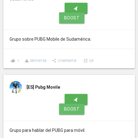
navigation
BOOST
Grupo sobre PUBG Mobile de Sudamérica.
thumb_up
report_problem
share
launch
1
REPORTAR
COMPARTIR
QR
[ES]
Pubg Movile
navigation
BOOST
Grupo para hablar del PUBG para móvil.