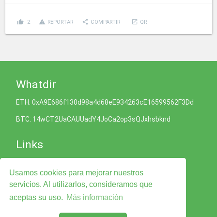
thumb_up
report_problem
share
launch
2
REPORTAR
COMPARTIR
QR
Whatdir
ETH: 0xA9E686f130d98a4d68eE934263cE16599562F3Dd
BTC: 14wCT2UaCAUUadY4JoCa2op3sQJxhsbknd
Links
Política de Cookies
Usamos cookies para mejorar nuestros
Política de Privacidad
Términos y condiciones del Servicio
servicios. Al utilizarlos, consideramos que
Legal Advise
aceptas su uso.
Más información
Contáctenos