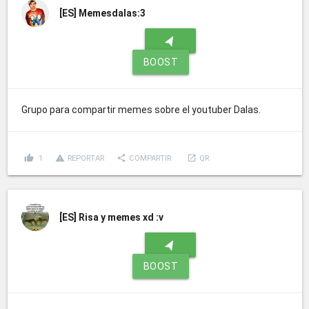
[ES]
Memesdalas:3
navigation
BOOST
Grupo para compartir memes sobre el youtuber Dalas.
thumb_up
report_problem
share
launch
1
REPORTAR
COMPARTIR
QR
[ES]
Risa y memes xd :v
navigation
BOOST