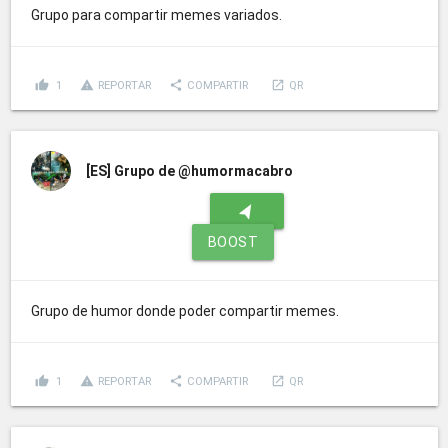
Grupo para compartir memes variados.
thumb_up
report_problem
share
launch
1
REPORTAR
COMPARTIR
QR
[ES]
Grupo de @humormacabro
navigation
BOOST
Grupo de humor donde poder compartir memes.
thumb_up
report_problem
share
launch
1
REPORTAR
COMPARTIR
QR