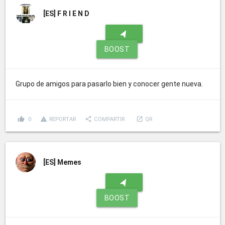
[ES]
F R I E N D
navigation
BOOST
Grupo de amigos para pasarlo bien y conocer gente nueva.
thumb_up
report_problem
share
launch
0
REPORTAR
COMPARTIR
QR
[ES]
Memes
navigation
BOOST