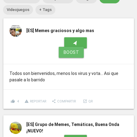
Videojuegos
+ Tags
[ES]
Memes graciosos y algo mas
navigation
BOOST
Todos son bienvenidos, menos los virus y vota... Asi que
pasale a lo barrido
thumb_up
report_problem
share
launch
4
REPORTAR
COMPARTIR
QR
[ES]
Grupo de Memes, Temáticas, Buena Onda
¡NUEVO!