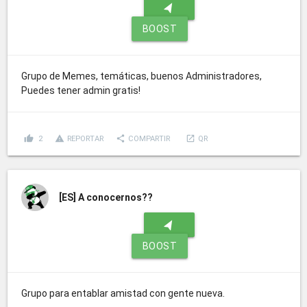
navigation
BOOST
Grupo de Memes, temáticas, buenos Administradores,
Puedes tener admin gratis!
thumb_up
report_problem
share
launch
2
REPORTAR
COMPARTIR
QR
[ES]
A conocernos??
navigation
BOOST
Grupo para entablar amistad con gente nueva.