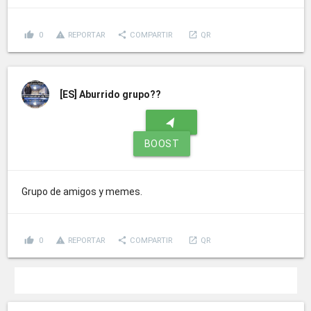
thumb_up
report_problem
share
launch
0
REPORTAR
COMPARTIR
QR
[ES]
Aburrido grupo??
navigation
BOOST
Grupo de amigos y memes.
thumb_up
report_problem
share
launch
0
REPORTAR
COMPARTIR
QR