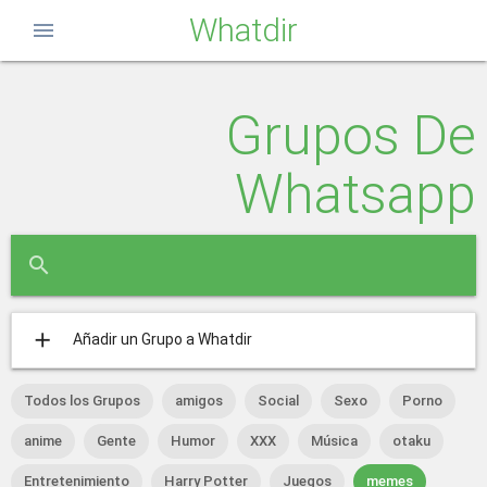
Whatdir
menu
Grupos De
Whatsapp
close
search
add
Añadir un Grupo a Whatdir
Todos los Grupos
amigos
Social
Sexo
Porno
anime
Gente
Humor
XXX
Música
otaku
Entretenimiento
Harry Potter
Juegos
memes