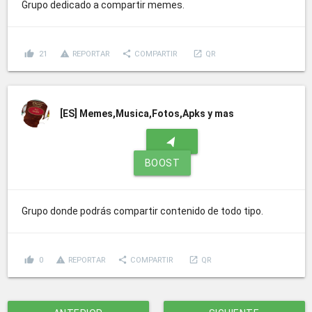
Grupo dedicado a compartir memes.
thumb_up
report_problem
share
launch
21
REPORTAR
COMPARTIR
QR
[ES]
Memes,Musica,Fotos,Apks y mas
navigation
BOOST
Grupo donde podrás compartir contenido de todo tipo.
thumb_up
report_problem
share
launch
0
REPORTAR
COMPARTIR
QR