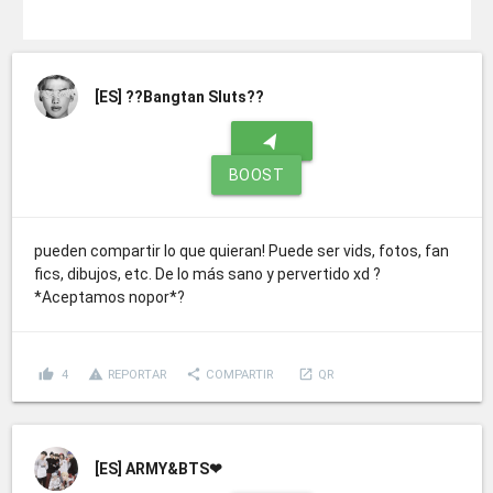
[ES]
??Bangtan Sluts??
navigation
BOOST
pueden compartir lo que quieran! Puede ser vids, fotos, fan
fics, dibujos, etc. De lo más sano y pervertido xd ?
*Aceptamos nopor*?
thumb_up
report_problem
share
launch
4
REPORTAR
COMPARTIR
QR
[ES]
ARMY&BTS❤