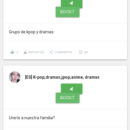
navigation
BOOST
Grupo de kpop y dramas
thumb_up
report_problem
share
launch
2
REPORTAR
COMPARTIR
QR
[ES]
K-pop,dramas,jpop,anime, dramas
navigation
BOOST
Unete a nuestra familia?