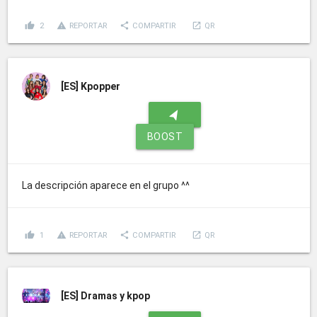
thumb_up
report_problem
share
launch
2
REPORTAR
COMPARTIR
QR
[ES]
Kpopper
navigation
BOOST
La descripción aparece en el grupo ^^
thumb_up
report_problem
share
launch
1
REPORTAR
COMPARTIR
QR
[ES]
Dramas y kpop