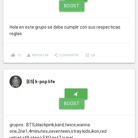
BOOST
Hola en este grupo se debe cumplir con sus respecticas
reglas
thumb_up
report_problem
share
launch
15
REPORTAR
COMPARTIR
QR
[ES]
k-pop life
navigation
BOOST
grupos : BTS,blackpink,kard,twice,wanna
one,2ne1,4minutes,seventeen,stray kids,ikon,red
velvet,sf9,ateez,EXO,got7,super