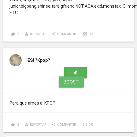
junior,bigbang,shinee,tara,gfriend,NCT,AOA,exid,monstax,IOI,m
ETC
thumb_up
report_problem
share
launch
7
REPORTAR
COMPARTIR
QR
[ES]
?Kpop?
navigation
BOOST
Para que ames al KPOP
thumb_up
report_problem
share
launch
5
REPORTAR
COMPARTIR
QR