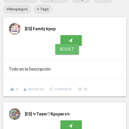
Videojuegos
+ Tags
[ES]
Family kpop
navigation
BOOST
Todo en la Descripción
thumb_up
report_problem
share
launch
8
REPORTAR
COMPARTIR
QR
[ES]
✨Team♡Kpopers✨
navigation