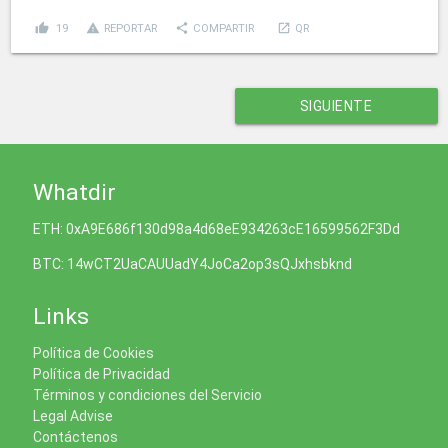
thumb_up
report_problem
share
launch
19
REPORTAR
COMPARTIR
QR
SIGUIENTE
Whatdir
ETH: 0xA9E686f130d98a4d68eE934263cE16599562F3Dd
BTC: 14wCT2UaCAUUadY4JoCa2op3sQJxhsbknd
Links
Política de Cookies
Política de Privacidad
Términos y condiciones del Servicio
Legal Advise
Contáctenos