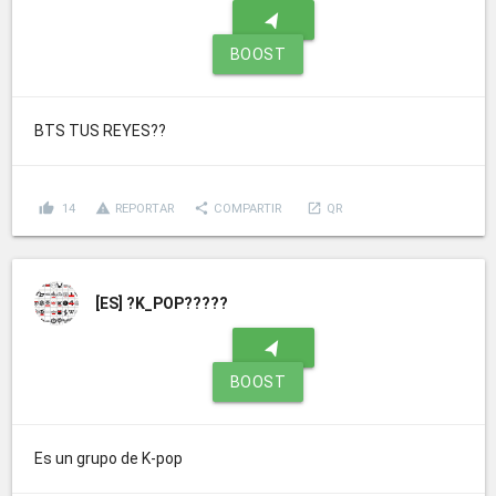
navigation
BOOST
BTS TUS REYES??
thumb_up
report_problem
share
launch
14
REPORTAR
COMPARTIR
QR
[ES]
?K_POP?????
navigation
BOOST
Es un grupo de K-pop