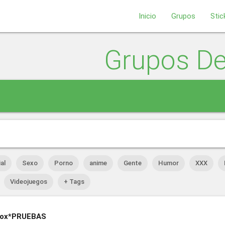
Inicio
Grupos
Stic
Grupos D
al
Sexo
Porno
anime
Gente
Humor
XXX
Videojuegos
+ Tags
Plox*PRUEBAS