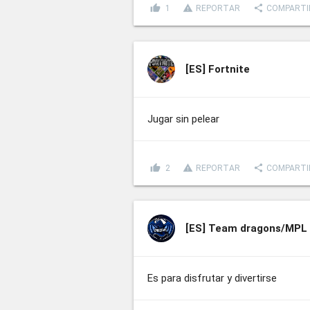
thumb_up
report_problem
share
1
REPORTAR
COMPARTI
[ES]
Fortnite
Jugar sin pelear
thumb_up
report_problem
share
2
REPORTAR
COMPARTI
[ES]
Team dragons/MPL
Es para disfrutar y divertirse