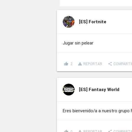
[ES]
Fortnite
Jugar sin pelear
thumb_up
report_problem
share
2
REPORTAR
COMPARTI
[ES]
Fantasy World
Eres bienvenido/a a nuestro grupo
thumb_up
report_problem
share
0
REPORTAR
COMPARTI