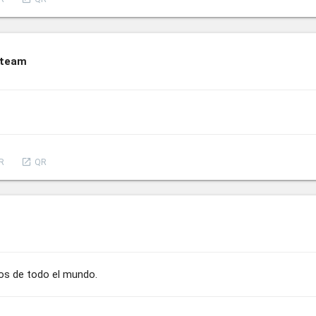
Steam
launch
R
QR
os de todo el mundo.