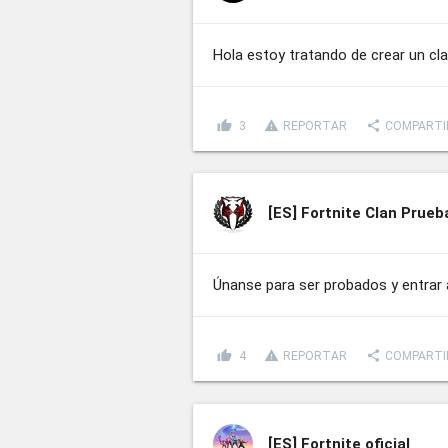
Hola estoy tratando de crear un cl
thumb_up
report_problem
share
3
REPORTAR
COMPARTI
[ES]
Fortnite Clan Prue
Únanse para ser probados y entrar 
thumb_up
report_problem
share
4
REPORTAR
COMPARTI
[ES]
Fortnite oficial