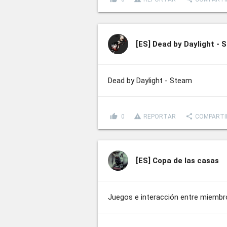
[ES]
Dead by Daylight - 
Dead by Daylight - Steam
thumb_up
report_problem
share
0
REPORTAR
COMPARTI
[ES]
Copa de las casas
Juegos e interacción entre miembr