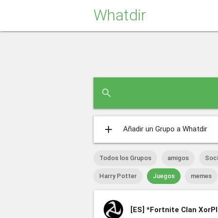
Whatdir
search
add
Añadir un Grupo a Whatdir
Todos los Grupos
amigos
Soci
Harry Potter
Juegos
memes
[ES]
*Fortnite Clan Xor