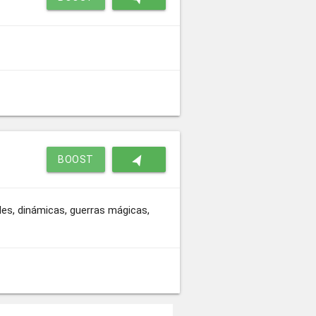
navigation
BOOST
les, dinámicas, guerras mágicas,