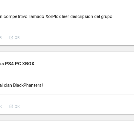
an competitivo llamado XorPlox leer descripsion del grupo
launch
R
QR
bas PS4 PC XBOX
al clan BlackPhanters!
launch
R
QR