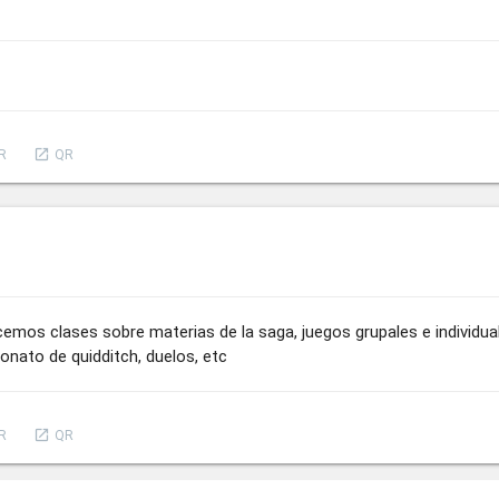
launch
R
QR
cemos clases sobre materias de la saga, juegos grupales e individua
nato de quidditch, duelos, etc
launch
R
QR