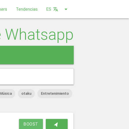
arrow_drop_down
kers
Tendencias
ES
translate
e Whatsapp
close
Música
otaku
Entretenimiento
navigation
BOOST