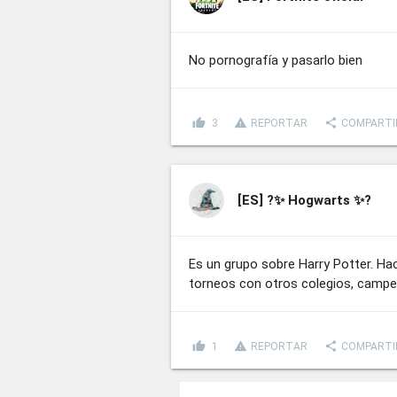
No pornografía y pasarlo bien
thumb_up
report_problem
share
3
REPORTAR
COMPARTI
[ES]
?✨ Hogwarts ✨?
Es un grupo sobre Harry Potter. Ha
torneos con otros colegios, campeo
thumb_up
report_problem
share
1
REPORTAR
COMPARTI