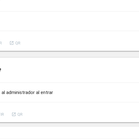
launch
R
QR
?
 al administrador al entrar
launch
IR
QR