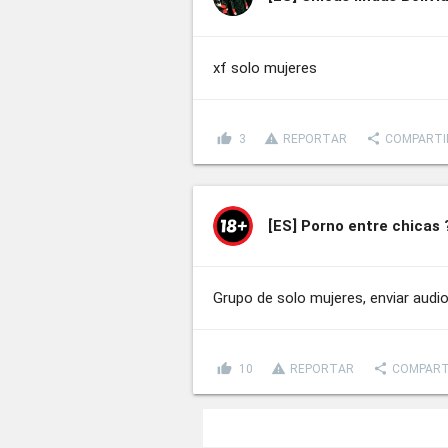
xf solo mujeres
thumb_up
report_problem
share
3
REPORTAR
COMPARTI
[ES]
Porno entre chicas 
Grupo de solo mujeres, enviar audio
thumb_up
report_problem
share
10
REPORTAR
COMPART