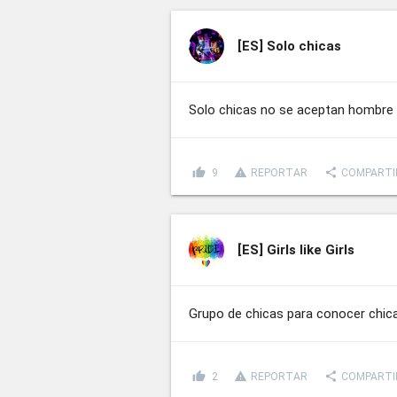
[ES]
Solo chicas
Solo chicas no se aceptan hombre
thumb_up
report_problem
share
9
REPORTAR
COMPARTI
[ES]
Girls like Girls
Grupo de chicas para conocer chic
thumb_up
report_problem
share
2
REPORTAR
COMPARTI