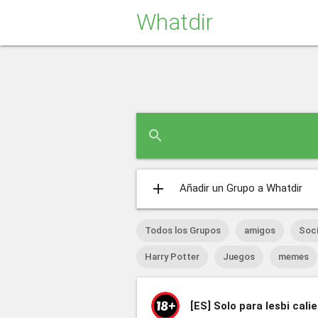
Whatdir
search
add
Añadir un Grupo a Whatdir
Todos los Grupos
amigos
Soci
Harry Potter
Juegos
memes
[ES]
Solo para lesbi cali