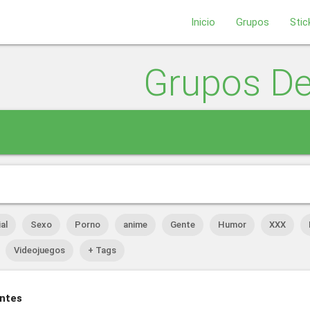
Inicio
Grupos
Stic
Grupos D
al
Sexo
Porno
anime
Gente
Humor
XXX
Videojuegos
+ Tags
entes