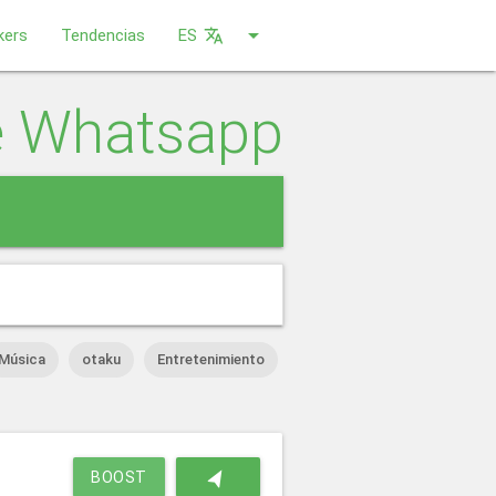
arrow_drop_down
kers
Tendencias
ES
translate
e Whatsapp
close
Música
otaku
Entretenimiento
navigation
BOOST