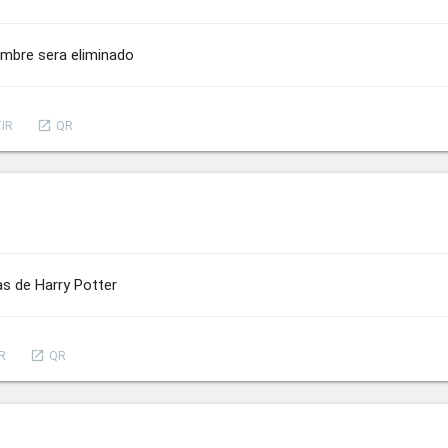
ombre sera eliminado
launch
IR
QR
as de Harry Potter
launch
R
QR
a