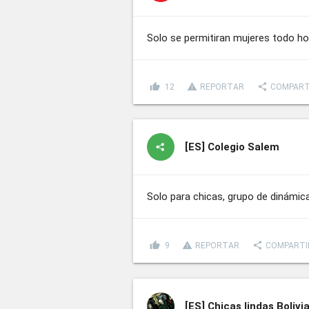
Solo se permitiran mujeres todo h
thumb_up
report_problem
share
12
REPORTAR
COMPART
[ES]
Colegio Salem
Solo para chicas, grupo de dinámic
thumb_up
report_problem
share
9
REPORTAR
COMPARTI
[ES]
Chicas lindas Bolivi