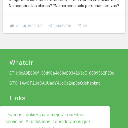
No acosar a las chicas? ?No mirones solo personas activas?
thumb_up
report_problem
share
launch
2
REPORTAR
COMPARTIR
QR
Whatdir
ETH: 0xA9E686f130d98a4d68eE934263cE16599562F3Dd
BTC: 14wCT2UaCAUUadY4JoCa2op3sQJxhsbknd
Links
Política de Cookies
Usamos cookies para mejorar nuestros
Política de Privacidad
Términos y condiciones del Servicio
servicios. Al utilizarlos, consideramos que
Legal Advise