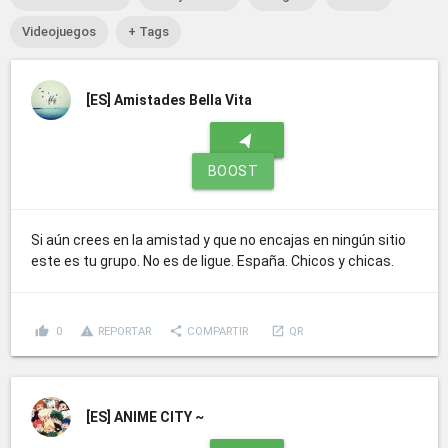
Videojuegos
+ Tags
[ES]
Amistades Bella Vita
navigation
BOOST
Si aún crees en la amistad y que no encajas en ningún sitio
este es tu grupo. No es de ligue. España. Chicos y chicas.
thumb_up
report_problem
share
launch
0
REPORTAR
COMPARTIR
QR
[ES]
ANIME CITY ~