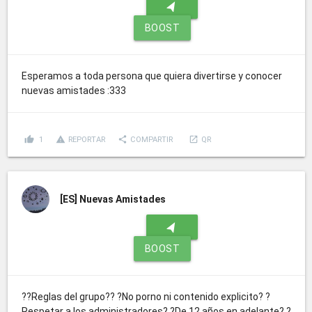
navigation
BOOST
Esperamos a toda persona que quiera divertirse y conocer
nuevas amistades :333
thumb_up
report_problem
share
launch
1
REPORTAR
COMPARTIR
QR
[ES]
Nuevas Amistades
navigation
BOOST
??Reglas del grupo?? ?No porno ni contenido explicito? ?
Respetar a los administradores? ?De 12 años en adelante? ?