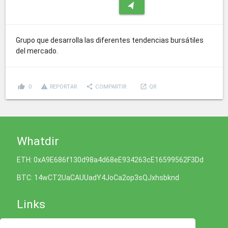
navigation
Grupo que desarrolla las diferentes tendencias bursátiles
del mercado.
thumb_up
report_problem
share
launch
0
REPORTAR
COMPARTIR
QR
Whatdir
ETH: 0xA9E686f130d98a4d68eE934263cE16599562F3Dd
BTC: 14wCT2UaCAUUadY4JoCa2op3sQJxhsbknd
Links
Política de Cookies