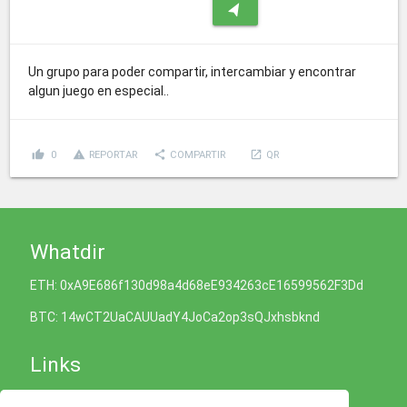
navigation
Un grupo para poder compartir, intercambiar y encontrar
algun juego en especial..
thumb_up
report_problem
share
launch
0
REPORTAR
COMPARTIR
QR
Whatdir
ETH: 0xA9E686f130d98a4d68eE934263cE16599562F3Dd
BTC: 14wCT2UaCAUUadY4JoCa2op3sQJxhsbknd
Links
Política de Cookies