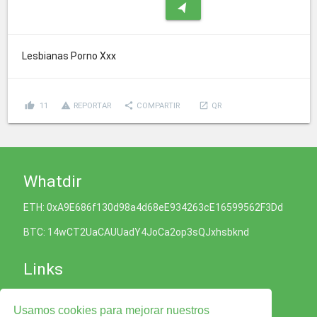
navigation
Lesbianas Porno Xxx
thumb_up
report_problem
share
launch
11
REPORTAR
COMPARTIR
QR
Whatdir
ETH: 0xA9E686f130d98a4d68eE934263cE16599562F3Dd
BTC: 14wCT2UaCAUUadY4JoCa2op3sQJxhsbknd
Links
Política de Cookies
Usamos cookies para mejorar nuestros
Política de Privacidad