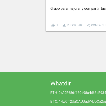
Grupo para mejorar y compartir tu
thumb_up
report_problem
share
1
REPORTAR
COMPARTI
Whatdir
ETH: 0xA9E686f130d98a4d68eE93
BTC: 14wCT2UaCAUUadY4JoCa2op