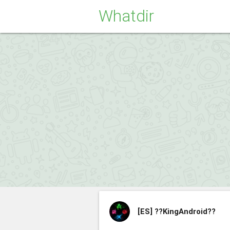
Whatdir
[ES]
??KingAndroid??