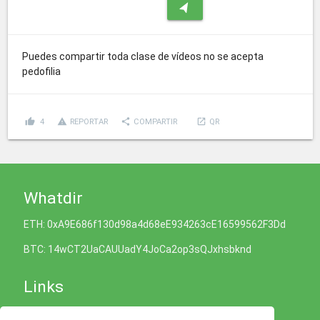
navigation
Puedes compartir toda clase de vídeos no se acepta
pedofilia
thumb_up
report_problem
share
launch
4
REPORTAR
COMPARTIR
QR
Whatdir
ETH: 0xA9E686f130d98a4d68eE934263cE16599562F3Dd
BTC: 14wCT2UaCAUUadY4JoCa2op3sQJxhsbknd
Links
Política de Cookies